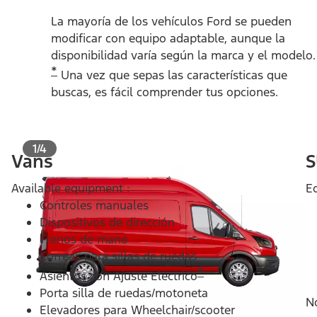
La mayoría de los vehículos Ford se pueden
modificar con equipo adaptable, aunque la
disponibilidad varía según la marca y el modelo.
*
Una vez que sepas las características que
buscas, es fácil comprender tus opciones.
1/4
Vans
S
Available equipment :
Eq
Controles manuales
Dispositivos de dirección
Frenos de mano
Correas para sillas de ruedas
*
Asientos con Ajuste Eléctrico
Porta silla de ruedas/motoneta
No
Elevadores para Wheelchair/scooter