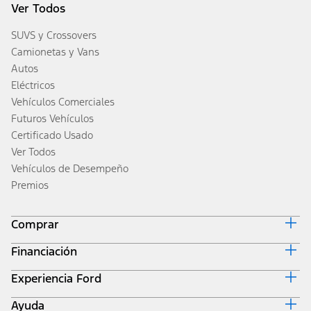
Ver Todos
SUVS y Crossovers
Camionetas y Vans
Autos
Eléctricos
Vehículos Comerciales
Futuros Vehículos
Certificado Usado
Ver Todos
Vehículos de Desempeño
Premios
Comprar
Financiación
Diseña y Cotiza
Inventario
Experiencia Ford
Inicio de Ford Credit
Obtener una Cotización
Por Qué Ford Credit
Valor de Intercambio
Ayuda
Corporativo