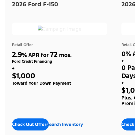
2026 Ford F-150
2026
Retail Offer
Retail 
2.9
72
0% A
%
APR for
mos.
+
Ford Credit Financing
0 Pa
+
$1,000
Day
+
Toward Your Down Payment
$1,
Plus,
Premi
Check Out Offers
Search Inventory
Check