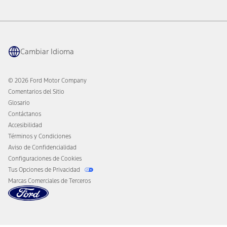
Informe del Funcionamiento del Vehículo
Ford Philanthropy
Garantía y Manuales del Propietario
Navegación Conectada
Mantenimiento Prog.
Aplicación Ford
Retiros del Mercado
Tecnología Ford Co-Pilot360
Cupones y Ofertas
Cambiar Idioma
Beneficios para Propietarios
Asist. en el Camino
Cambiar al Modo Eléctrico
Asistencia ante Colisión
Ford Heritage Vault
© 2026 Ford Motor Company
Aviso al Consumidor de California
Comentarios del Sitio
Desconectar el Acceso Remoto al Vehículo
Glosario
Contáctanos
Accesibilidad
Términos y Condiciones
Aviso de Confidencialidad
Configuraciones de Cookies
Tus Opciones de Privacidad
Marcas Comerciales de Terceros