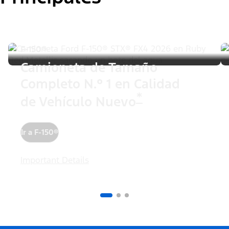
F-150®
Camioneta de Tamaño
Completo N.° 1 en Calidad
*
de Vehículo Nuevo
Ir a F-150®
Important Details