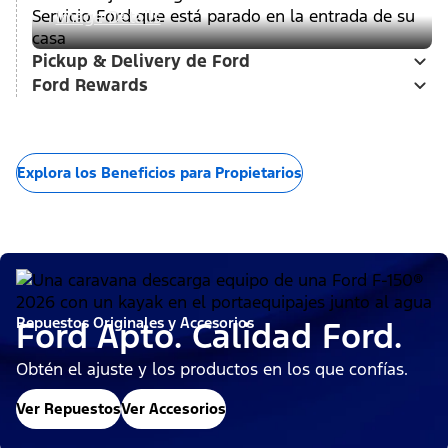
Image Details
Pickup & Delivery de Ford
Ford Rewards
Explora los Beneficios para Propietarios
Repuestos Originales y Accesorios
Ford Apto. Calidad Ford.
Obtén el ajuste y los productos en los que confías.
Ver Repuestos
Ver Accesorios