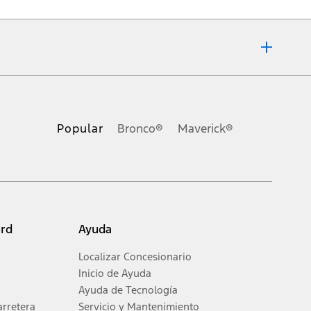
resa o implícita, incluyendo, pero sin limitarse a, la precisión, la
ho de cambiar las especificaciones, los precios y el equipamiento de los
Popular
Bronco®
Maverick®
les, cargos por financiación, cargo de procesamiento del concesionario,
que califiquen y no incluye cargos por documentos, destino/entrega,
tor/transmisión. El millaje real puede variar. En modelos híbridos de
ord
Ayuda
on modo eléctrico.
Localizar Concesionario
Inicio de Ayuda
Ayuda de Tecnología
arretera
Servicio y Mantenimiento