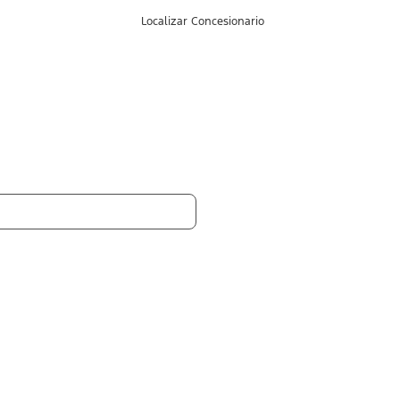
Ingresa
Mi
Inglés
Localizar Concesionario
tu
Cuenta
búsqueda