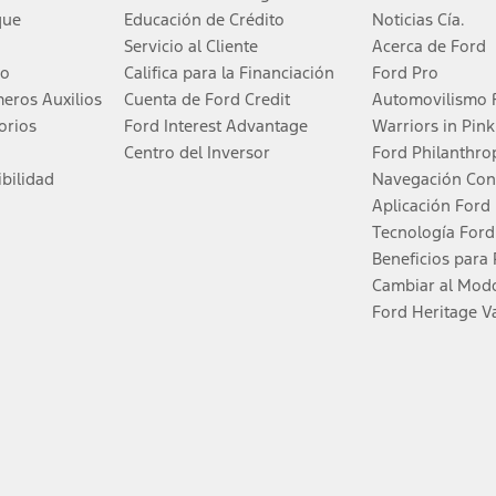
que
Educación de Crédito
Noticias Cía.
Servicio al Cliente
Acerca de Ford
®
dPass
app) are required to remotely schedule software updates. See Owner’s Manu
do
Califica para la Financiación
Ford Pro
eros Auxilios
Cuenta de Ford Credit
Automovilismo 
quire Ford Credit Financing. Not all buyers will qualify. See dealer for qualificatio
orios
Ford Interest Advantage
Warriors in Pink
Centro del Inversor
Ford Philanthro
do. Las ofertas especiales de arriendo necesitan Financiación de Ford Credit. No t
bilidad
Navegación Co
Aplicación Ford
Tecnología For
tino/entrega ni los impuestos o tarifas gubernamentales, cargos por financiación, 
Beneficios para 
Cambiar al Modo
Ford Heritage V
enza con la activación de AT&T y vence luego de tres meses o cuando se usen 3 GB
ntroles de voz.
ention, judgment, and need to control the vehicle. They do not make your vehicle aut
. See Owner’s Manual for details and limitations.
rvicio de Navegación Conectada. Los precios de los paquetes, las características,