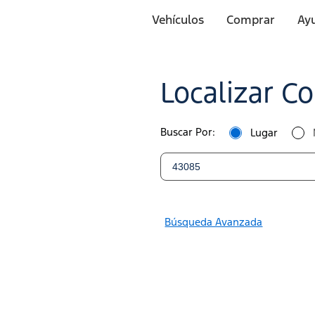
Página
de
Vehículos
Comprar
Ayu
Inicio
de
Concesionarios
Saltar Al Contenido
Ford
Ford
Localizar C
|
Localiza
Buscar Por:
Lugar
un
Concesionario
Ford
Búsqueda Avanzada
|
Ford.com