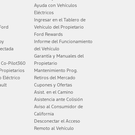
Ayuda con Vehículos
Eléctricos
al for more information.
Ingresar en el Tablero de
Ford
Vehículo del Propietario
ns and complete details.
Ford Rewards
py
Informe del Funcionamiento
odos los compradores calificarán. Visita tu concesionario para ver la
nectada
del Vehículo
Garantía y Manuales del
d Co-Pilot360
Propietario
cargo por procesamiento del concesionario, cargo por carga electrónica ni
Propietarios
Mantenimiento Prog.
 Eléctrico
Retiros del Mercado
ault
Cupones y Ofertas
 de datos, lo que ocurra primero. Para activarlo, ve a
www.att.com/ford
.
Asist. en el Camino
Asistencia ante Colisión
Aviso al Consumidor de
onomous or replace your responsibility to drive safely. Please only use if
California
Desconectar el Acceso
Remoto al Vehículo
 los planes incluidos y la duración de los plazos varían según el modelo.