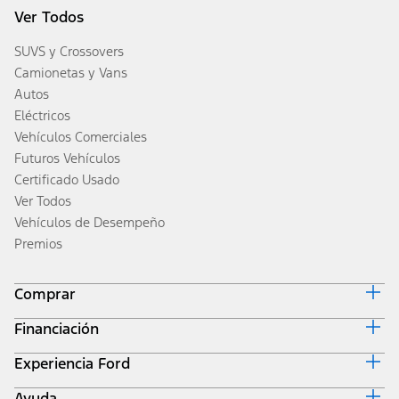
Ver Todos
SUVS y Crossovers
Camionetas y Vans
Autos
Eléctricos
Vehículos Comerciales
Futuros Vehículos
Certificado Usado
Ver Todos
Vehículos de Desempeño
Premios
Comprar
Financiación
Diseña y Cotiza
Inventario
Experiencia Ford
Inicio de Ford Credit
Obtener una Cotización
Por Qué Ford Credit
Valor de Intercambio
Ayuda
Corporativo