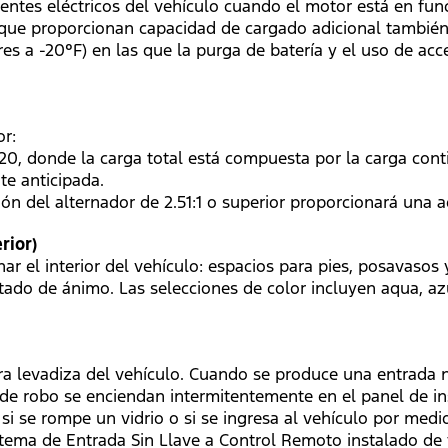
ntes eléctricos del vehículo cuando el motor está en fun
 que proporcionan capacidad de cargado adicional también
res a -20°F) en las que la purga de batería y el uso de a
r:
20, donde la carga total está compuesta por la carga conti
te anticipada.
ión del alternador de 2.51:1 o superior proporcionará una 
rior)
ar el interior del vehículo: espacios para pies, posavasos 
tado de ánimo. Las selecciones de color incluyen aqua, azu
era levadiza del vehículo. Cuando se produce una entrada n
s de robo se enciendan intermitentemente en el panel de i
 si se rompe un vidrio o si se ingresa al vehículo por med
stema de Entrada Sin Llave a Control Remoto instalado de 