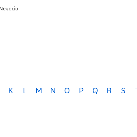
 Negocio
K
L
M
N
O
P
Q
R
S