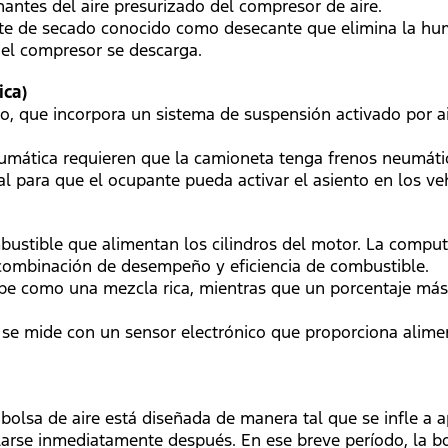
antes del aire presurizado del compresor de aire.
nte de secado conocido como desecante que elimina la hum
l compresor se descarga.
ica)
ro, que incorpora un sistema de suspensión activado por ai
umática requieren que la camioneta tenga frenos neumático
al para que el ocupante pueda activar el asiento en los v
mbustible que alimentan los cilindros del motor. La compu
 combinación de desempeño y eficiencia de combustible.
ibe como una mezcla rica, mientras que un porcentaje más
e se mide con un sensor electrónico que proporciona alime
 bolsa de aire está diseñada de manera tal que se infle
arse inmediatamente después. En ese breve período, la bol