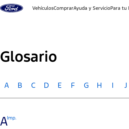
Saltar al contenido
Vehículos
Comprar
Ayuda y Servicio
Para tu
Glosario
A
B
C
D
E
F
G
H
I
J
A
Imp.