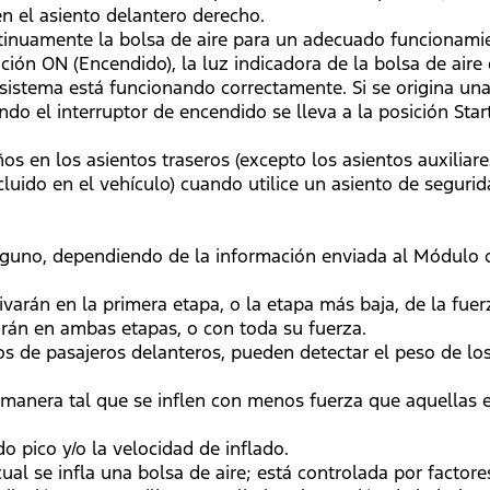
en el asiento delantero derecho.
tinuamente la bolsa de aire para un adecuado funcionami
ición ON (Encendido), la luz indicadora de la bolsa de air
stema está funcionando correctamente. Si se origina una fa
 el interruptor de encendido se lleva a la posición Start
os en los asientos traseros (excepto los asientos auxiliares
ncluido en el vehículo) cuando utilice un asiento de seguri
inguno, dependiendo de la información enviada al Módulo d
ivarán en la primera etapa, o la etapa más baja, de la fue
varán en ambas etapas, o con toda su fuerza.
s de pasajeros delanteros, pueden detectar el peso de los
 manera tal que se inflen con menos fuerza que aquellas 
o pico y/o la velocidad de inflado.
cual se infla una bolsa de aire; está controlada por factor