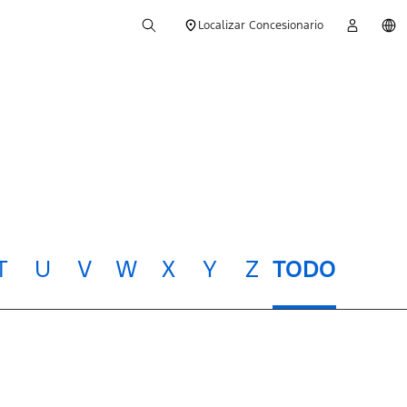
Localizar Concesionario
T
U
V
W
X
Y
Z
TODO