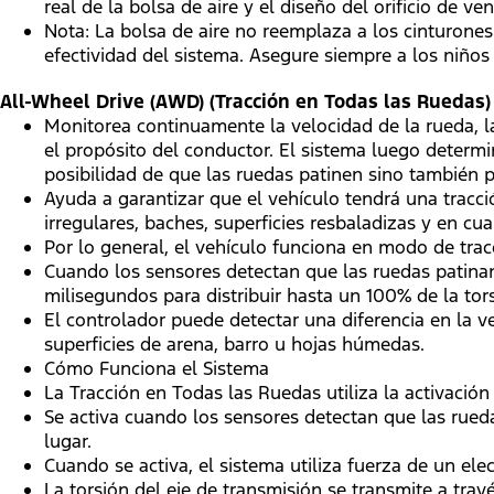
real de la bolsa de aire y el diseño del orificio de ve
Nota: La bolsa de aire no reemplaza a los cinturone
efectividad del sistema. Asegure siempre a los niños e
All-Wheel Drive (AWD) (Tracción en Todas las Ruedas)
Monitorea continuamente la velocidad de la rueda, la
el propósito del conductor. El sistema luego determi
posibilidad de que las ruedas patinen sino también p
Ayuda a garantizar que el vehículo tendrá una tracci
irregulares, baches, superficies resbaladizas y en cu
Por lo general, el vehículo funciona en modo de trac
Cuando los sensores detectan que las ruedas patinan
milisegundos para distribuir hasta un 100% de la tors
El controlador puede detectar una diferencia en la 
superficies de arena, barro u hojas húmedas.
Cómo Funciona el Sistema
La Tracción en Todas las Ruedas utiliza la activació
Se activa cuando los sensores detectan que las rued
lugar.
Cuando se activa, el sistema utiliza fuerza de un el
La torsión del eje de transmisión se transmite a trav