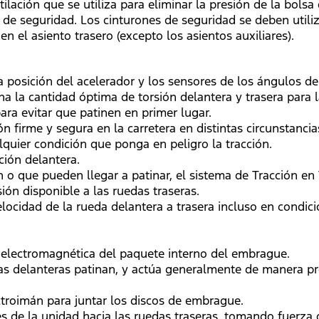
ntilación que se utiliza para eliminar la presión de la bolsa
s de seguridad. Los cinturones de seguridad se deben uti
n el asiento trasero (excepto los asientos auxiliares).
 posición del acelerador y los sensores de los ángulos de
na la cantidad óptima de torsión delantera y trasera para 
ara evitar que patinen en primer lugar.
ón firme y segura en la carretera en distintas circunstanc
alquier condición que ponga en peligro la tracción.
ción delantera.
 o que pueden llegar a patinar, el sistema de Tracción e
ión disponible a las ruedas traseras.
velocidad de la rueda delantera a trasera incluso en cond
n electromagnética del paquete interno del embrague.
as delanteras patinan, y actúa generalmente de manera pre
ectroimán para juntar los discos de embrague.
és de la unidad hacia las ruedas traseras, tomando fuerza 