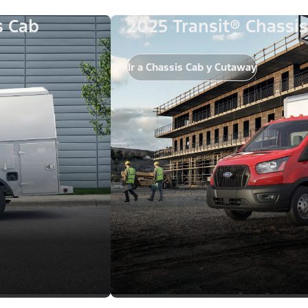
s Cab
2025 Transit® Chassi
Ir a Chassis Cab y Cutaway