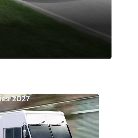
ies 2027
io