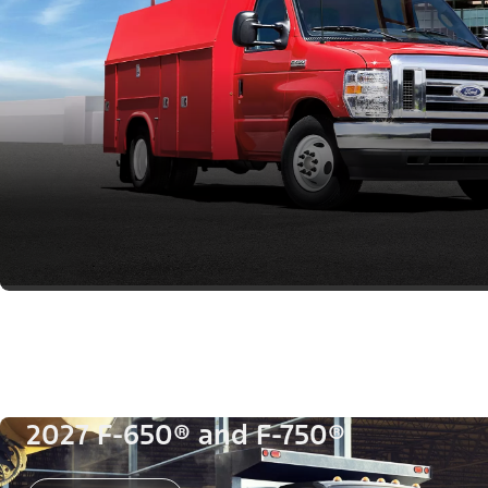
2027 F-650® and F-750®