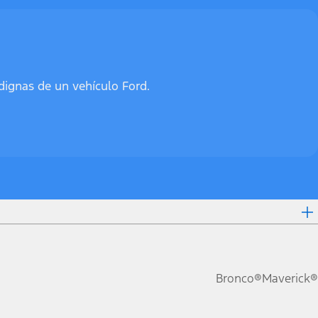
dignas de un vehículo Ford.
Bronco®
Maverick®