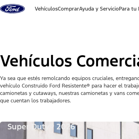
Saltar al contenido
Vehículos
Comprar
Ayuda y Servicio
Para tu
Vehículos Comerci
Ya sea que estés remolcando equipos cruciales, entregand
vehículo Construido Ford Resistente® para hacer el traba
camionetas y cutaways, nuestras camionetas y vans comerc
que cuentan los trabajadores.
Super Duty® 2026