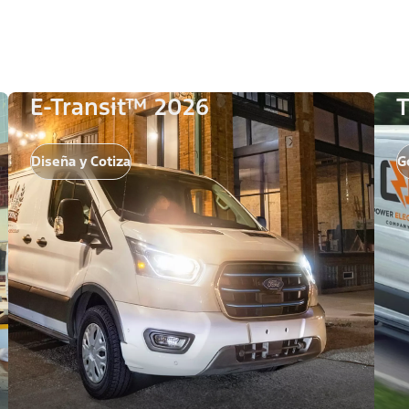
E-Transit™ 2026
T
Diseña y Cotiza
G