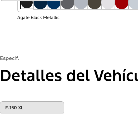
versión"
Agate Black Metallic
Especif.
Detalles del Vehíc
"Seleccionar
F-150 XL
una
versión"