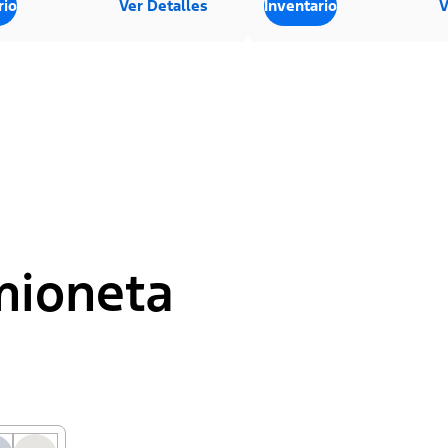
rio
Ver Detalles
Inventario
V
mioneta