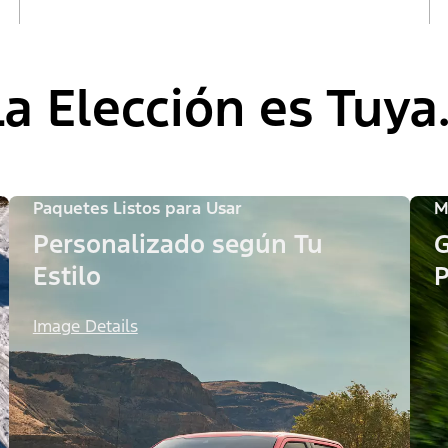
La Elección es Tuya
Paquetes Listos para Usar
M
Personalizado según Tu
G
Estilo
P
Image Details