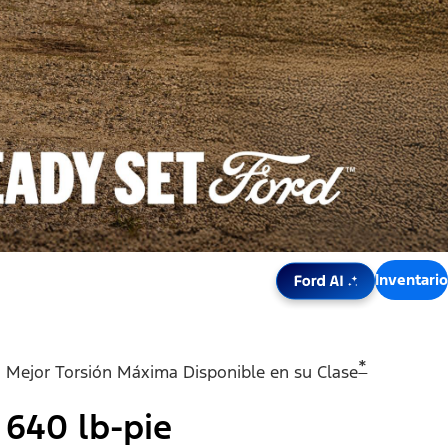
Press Enter or 
Inventario
*
Mejor Torsión Máxima Disponible en su Clase
640 lb-pie