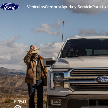
Saltar al contenido
Vehículos
Comprar
Ayuda y Servicio
Para tu
F-150