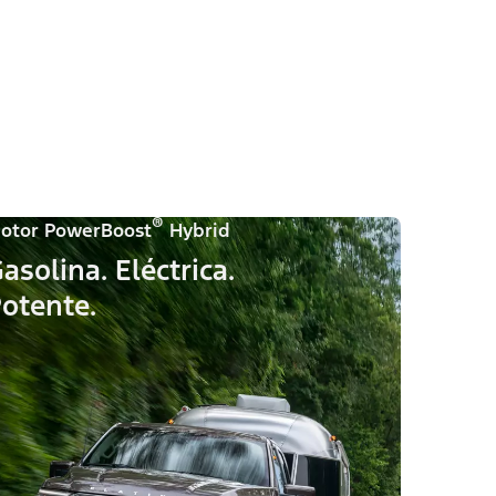
.
®
otor PowerBoost
Hybrid
asolina. Eléctrica.
otente.