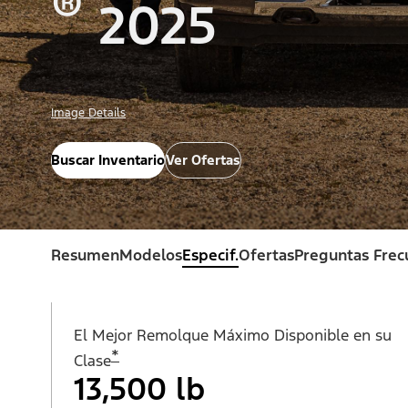
®
2025
Image Details
Buscar Inventario
Ver Ofertas
Resumen
Modelos
Especif.
Ofertas
Preguntas Frec
El Mejor Remolque Máximo Disponible en su
*
Clase
13,500 lb