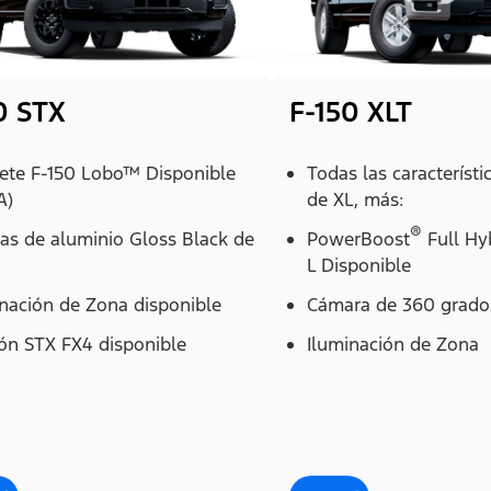
0 STX
F-150 XLT
ete F-150 Lobo™ Disponible
Todas las característi
A)
de XL, más:
®
as de aluminio Gloss Black de
PowerBoost
Full Hy
L Disponible
inación de Zona disponible
Cámara de 360 grados
ión STX FX4 disponible
Iluminación de Zona