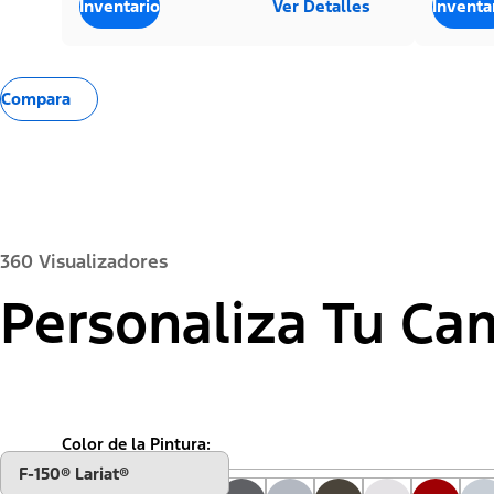
Inventario
Ver Detalles
Inventa
Compara
360 Visualizadores
Personaliza Tu Ca
Exterior
Interior
Color de la Pintura:
"Seleccionar
F-150® Lariat®
una