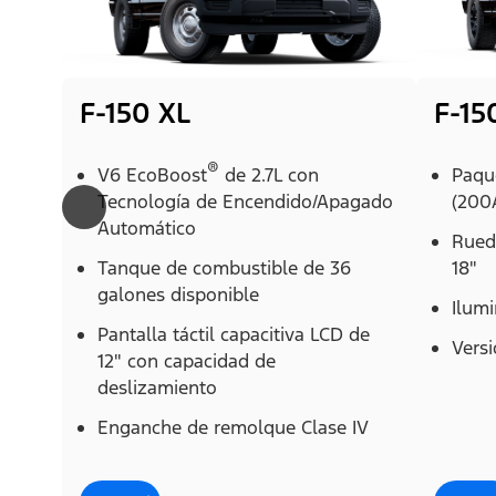
F-150 XL
F-15
®
V6 EcoBoost
de 2.7L con
Paqu
Tecnología de Encendido/Apagado
(200
Automático
Rued
Tanque de combustible de 36
18"
galones disponible
Ilum
Pantalla táctil capacitiva LCD de
Vers
12" con capacidad de
deslizamiento
Enganche de remolque Clase IV