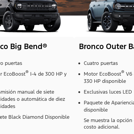
co Big Bend®
Bronco Outer 
ro puertas
Cuatro puertas
®
®
r EcoBoost
I-4 de 300 HP y
Motor EcoBoost
V6 
330 HP disponible
smisión manual de siete
Exclusivas luces LED
cidades o automática de diez
Paquete de Aparienci
cidades
disponible
ete Black Diamond Disponible
Se muestra la opción 
costo adicional.