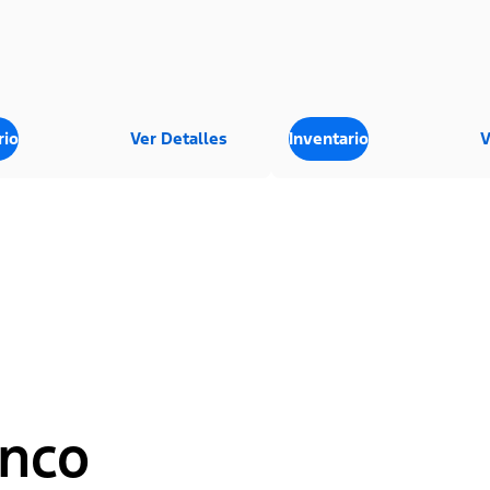
rio
Ver Detalles
Inventario
V
onco