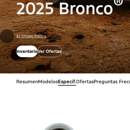
®
2025 Bronco
As Shown Pricing
Inventario
Ver Ofertas
Resumen
Modelos
Especif.
Ofertas
Preguntas Frec