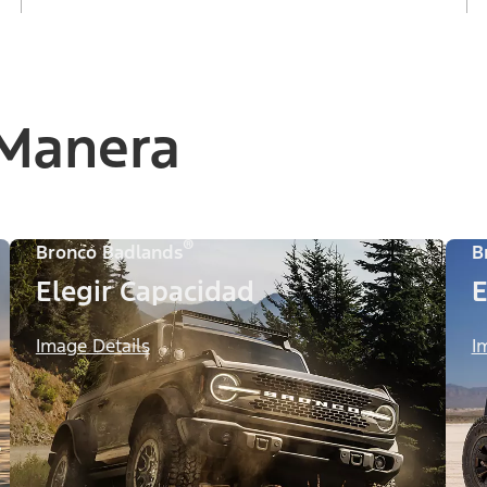
 Manera
®
Bronco Badlands
B
Elegir Capacidad
E
Image Details
I