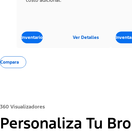
costo adicional.
Inventario
Ver Detalles
Inventa
Compara
360 Visualizadores
Personaliza Tu Br