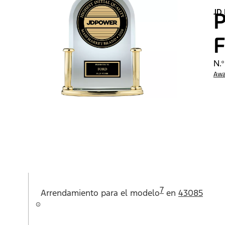
JD
P
F
N.º
Awa
7
Arrendamiento para el
modelo
en
43085