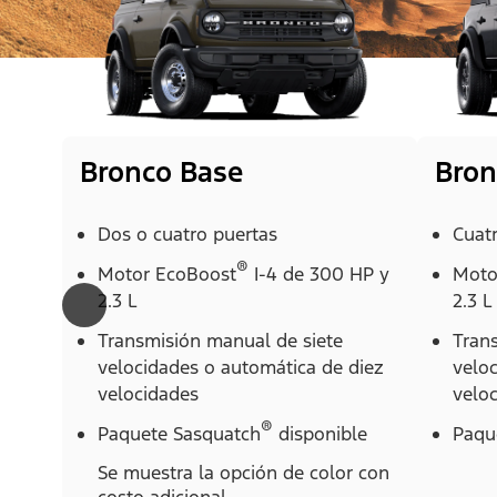
Bronco Base
Bron
Dos o cuatro puertas
Cuat
®
Motor EcoBoost
I-4 de 300 HP y
Moto
2.3 L
2.3 L
Transmisión manual de siete
Tran
velocidades o automática de diez
velo
velocidades
velo
®
Paquete Sasquatch
disponible
Paqu
Se muestra la opción de color con