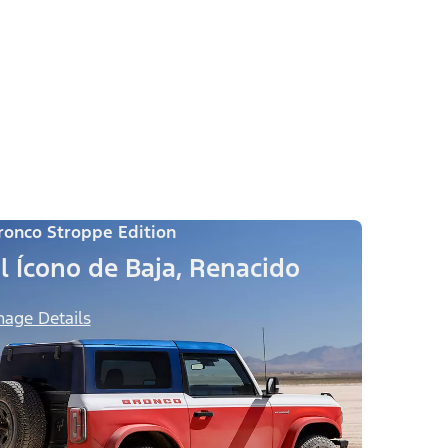
ronco Stroppe Edition
l Ícono de Baja, Renacido
mage Details