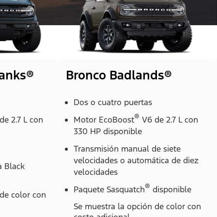
Banks®
Bronco Badlands®
Dos o cuatro puertas
®
de 2.7 L con
Motor EcoBoost
V6 de 2.7 L con
330 HP disponible
Transmisión manual de siete
velocidades o automática de diez
a Black
velocidades
®
Paquete Sasquatch
disponible
de color con
Se muestra la opción de color con