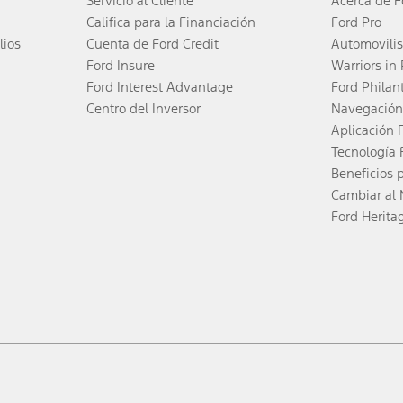
Servicio al Cliente
Acerca de F
Califica para la Financiación
Ford Pro
lios
Cuenta de Ford Credit
Automovili
Ford Insure
Warriors in
Ford Interest Advantage
Ford Philan
Centro del Inversor
Navegación
Aplicación 
Tecnología 
Beneficios 
Cambiar al 
Ford Herita