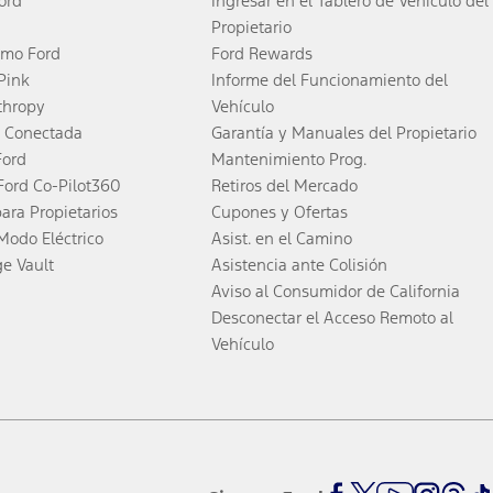
ord
Ingresar en el Tablero de Vehículo del
Propietario
smo Ford
Ford Rewards
 Pink
Informe del Funcionamiento del
thropy
Vehículo
 Conectada
Garantía y Manuales del Propietario
Ford
Mantenimiento Prog.
Ford Co-Pilot360
Retiros del Mercado
para Propietarios
Cupones y Ofertas
Modo Eléctrico
Asist. en el Camino
ge Vault
Asistencia ante Colisión
Aviso al Consumidor de California
Desconectar el Acceso Remoto al
Vehículo