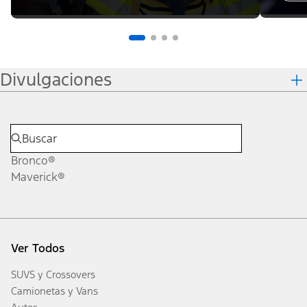
Divulgaciones
Bronco®
Maverick®
Ver Todos
SUVS y Crossovers
Camionetas y Vans