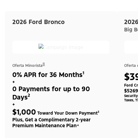
2026 Ford Bronco
2026
Big 
8
Oferta Minorista
Oferta
0% APR for 36 Months¹
$3
+
Ford Cr
0 Payments for up to 90
$5269
Days²
Securit
Taxes, T
+
$1,000
Toward Your Down Payment³
Plus, Get a Complimentary 2-year
Premium Maintenance Plan⁴