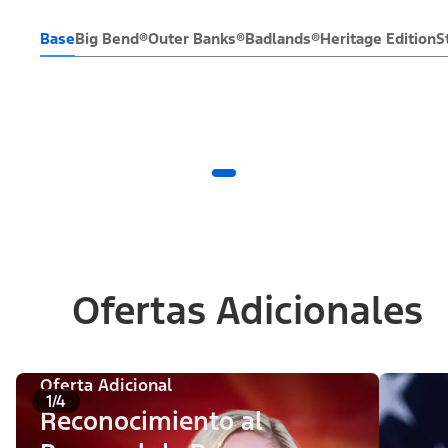
Base
Big Bend®
Outer Banks®
Badlands®
Heritage Edition
S
Ofertas Adicionales
Oferta Adicional
1/4
Reconocimiento al