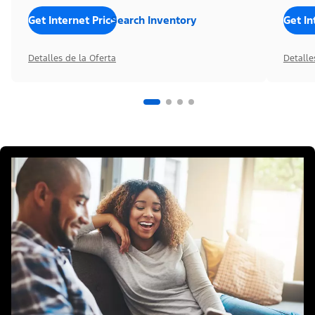
Get Internet Price
Search Inventory
Get In
Detalles de la Oferta
Detalle