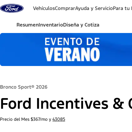
Saltar al contenido
Vehículos
Comprar
Ayuda y Servicio
Para tu
Resumen
Inventario
Diseña y Cotiza
Bronco Sport® 2026
Ford Incentives & 
Precio del Mes
$367/mo
y
43085