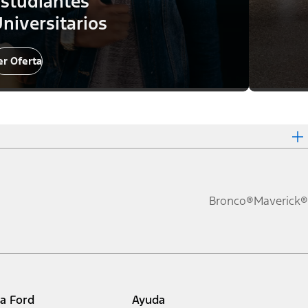
studiantes
niversitarios
er Oferta
Bronco®
Maverick®
ia Ford
Ayuda