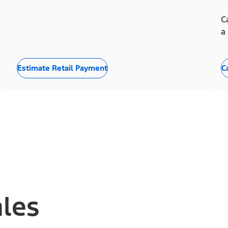
C
a
Estimate Retail Payment
C
ales