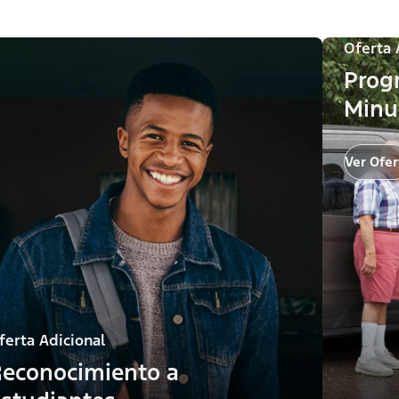
Oferta 
Prog
Minu
Ver Ofer
ferta Adicional
econocimiento a