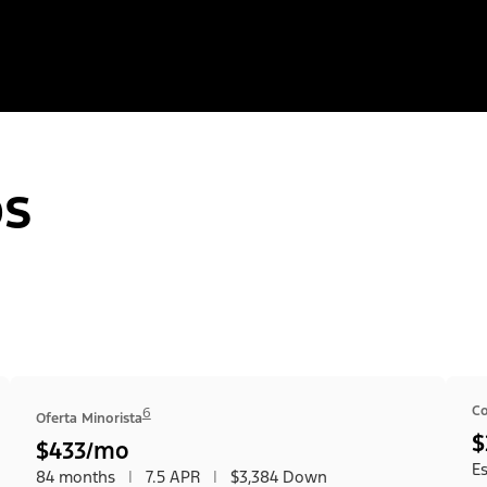
os
C
6
Oferta Minorista
$
$433/mo
Es
84 months
|
7.5 APR
|
$3,384 Down