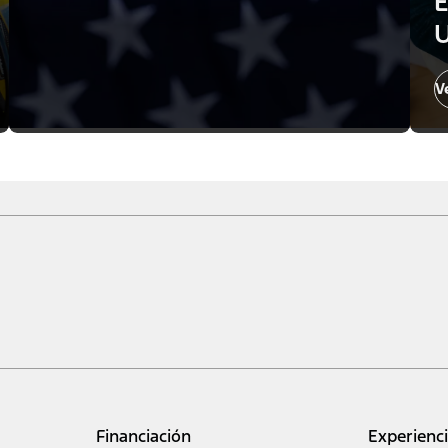
E
U
V
Financiación
Experienc