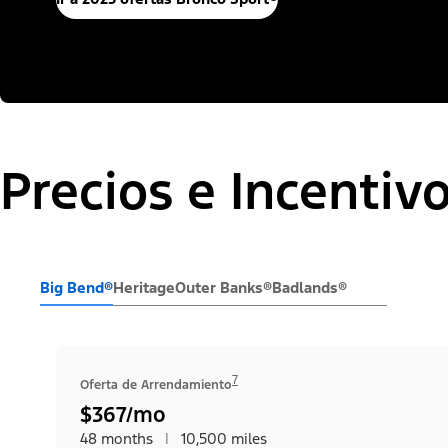
Precios e Incentiv
Big Bend®
Heritage
Outer Banks®
Badlands®
7
Oferta de Arrendamiento
$367/mo
48 months
|
10,500 miles