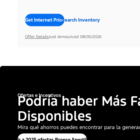
Get Internet Price
Search Inventory
Offer Details
Just Announced 08/05/2026
Ofertas e Incentivos
Podría haber Más F
Disponibles
Mira qué ahorros puedes encontrar para la generac
Ir a 2025 ofertas Bronco Sport®