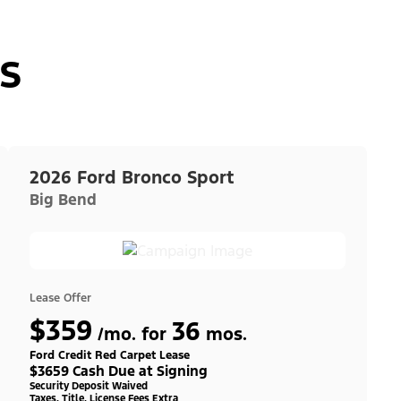
s
2026 Ford Bronco Sport
Big Bend
Lease Offer
$359
36
/mo. for
mos.
Ford Credit Red Carpet Lease
$3659 Cash Due at Signing
Security Deposit Waived
Taxes, Title, License Fees Extra