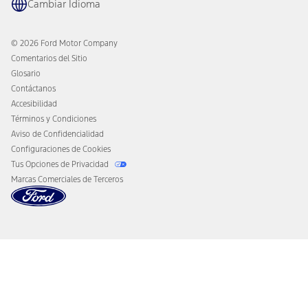
Cupones y Ofertas
Cambiar Idioma
Beneficios para Propietarios
Asist. en el Camino
Cambiar al Modo Eléctrico
Asistencia ante Colisión
Ford Heritage Vault
© 2026 Ford Motor Company
Aviso al Consumidor de California
Comentarios del Sitio
Desconectar el Acceso Remoto al Vehículo
Glosario
Contáctanos
Accesibilidad
Términos y Condiciones
Aviso de Confidencialidad
Configuraciones de Cookies
Tus Opciones de Privacidad
Marcas Comerciales de Terceros