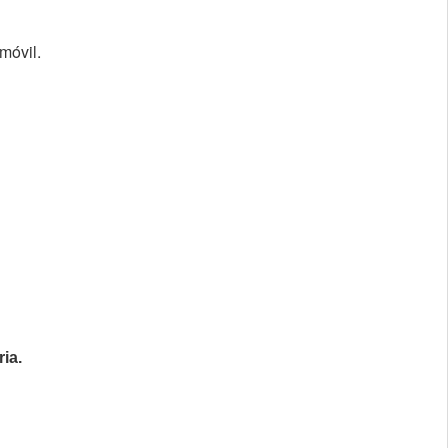
móvil.
ia.