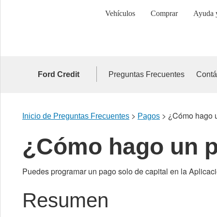
Página
de
Vehículos
Comprar
Ayuda y
Inicio
de
Saltar Al Contenido
Ford
Ford Credit
Preguntas Frecuentes
Contá
>
>
¿Cómo hago u
Inicio de Preguntas Frecuentes
Pagos
¿Cómo hago un pa
Puedes programar un pago solo de capital en la Aplicaci
Resumen