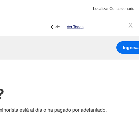
Ingresa
Localizar Concesionario
tu
búsqueda
<
Flecha
de
Ver Todos
>
de
Cerr
de
Alerta
la
Anterior
Ingresa
Flecha
de
Próxima
Alerta
?
minorista está al día o ha pagado por adelantado.