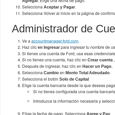
Elige una fecha de pago.
Agregar.
Selecciona
.
Aceptar y Pagar
Selecciona Volver al inicio en la página de confirm
Administrador de Cue
Ve a
accountmanager.ford.com
.
Haz clic
para ingresar tu nombre de us
en Ingresar
Si tienes una cuenta de Ford, usa esas credenciale
Si no tienes una cuenta, haz clic en
,
Crear cuenta
Después de ingresar, haz clic en
Hacer un Pago.
Selecciona
en
.
Cambio
Monto Total Adeudado
Selecciona el botón
Solo de Capital
Elige la cuenta bancaria desde la que deseas paga
Si no tienes configurada una cuenta bancaria
Introduzca la información necesaria y selec
Elige la fecha de pago. Selecciona
.
Agree y Pay