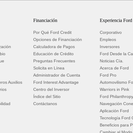
Financiación
Experiencia Ford
Por Qué Ford Credit
Corporativo
Opciones de Financiación
Empleos
zación
Calculadora de Pagos
Inversores
bio
Educación de Crédito
Ford Desde la Ca
ue
Preguntas Frecuentes
Noticias Cía.
Solicita en Línea
Acerca de Ford
o
Administrador de Cuenta
Ford Pro
ros Auxilios
Ford Interest Advantage
Automovilismo F
rios
Centro del Inversor
Warriors in Pink
Índice del Sitio
Ford Philanthrop
ilidad
Contáctanos
Navegación Con
Aplicación Ford
Tecnología Ford 
Beneficios para P
Cambiar al Modo 