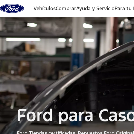
Saltar al contenido
Vehículos
Comprar
Ayuda y Servicio
Para tu
Ford para Caso
Ford Tiendas certificadas. Repuestos Ford Original