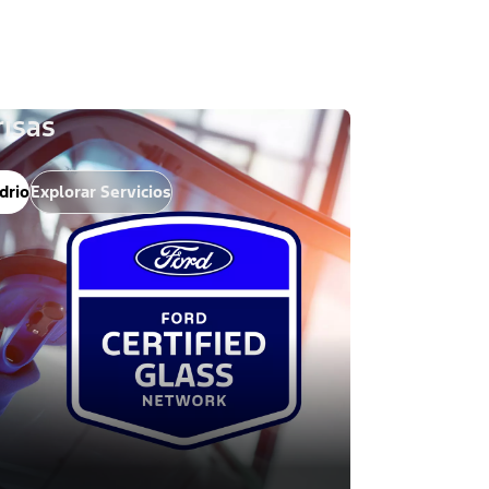
risas
drio
Explorar Servicios