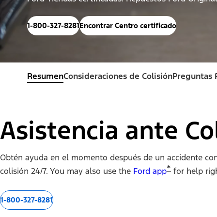
1-800-327-8281
Encontrar Centro certificado
Resumen
Consideraciones de Colisión
Preguntas 
Asistencia ante Co
Obtén ayuda en el momento después de un accidente con a
*
colisión 24/7. You may also use the
Ford app
for help rig
1-800-327-8281