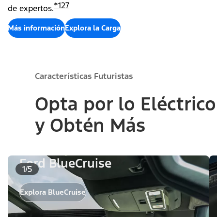
*
127
de expertos.
Más información
Explora la Carga
Características Futuristas
Opta por lo Eléctrico
y Obtén Más
Ford BlueCruise
1/5
Explora BlueCruise