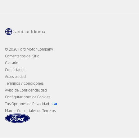
Informe del Funcionamiento del Vehículo
Ford Philanthropy
Garantía y Manuales del Propietario
Navegación Conectada
Mantenimiento Prog.
Aplicación Ford
Retiros del Mercado
Tecnología Ford Co-Pilot360
Cupones y Ofertas
Cambiar Idioma
Beneficios para Propietarios
Asist. en el Camino
Cambiar al Modo Eléctrico
Asistencia ante Colisión
Ford Heritage Vault
© 2026 Ford Motor Company
Aviso al Consumidor de California
Comentarios del Sitio
Desconectar el Acceso Remoto al Vehículo
Glosario
Contáctanos
Accesibilidad
Términos y Condiciones
Aviso de Confidencialidad
Configuraciones de Cookies
Tus Opciones de Privacidad
Marcas Comerciales de Terceros