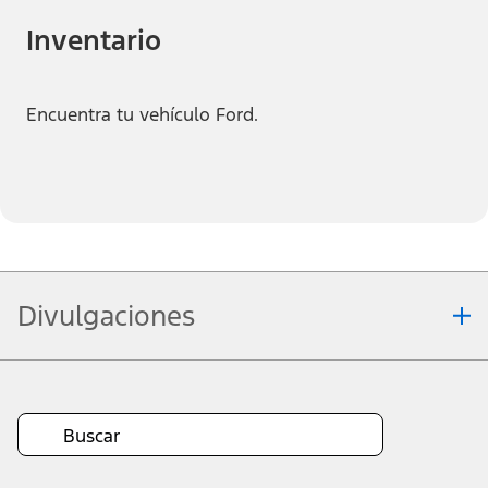
Inventario
Encuentra tu vehículo Ford.
Divulgaciones
Nota.
Information is provided on an "as is" basis and could include
technical, typographical or other errors. Ford makes no warranties,
representations, or guarantees of any kind, express or implied,
including but not limited to, accuracy, currency, or completeness, the
operation of the Site, the information, materials, content, availability,