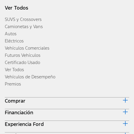
Ver Todos
SUVS y Crossovers
Camionetas y Vans
Autos
Eléctricos
Vehículos Comerciales
Futuros Vehículos
Certificado Usado
Ver Todos
Vehículos de Desempeño
Premios
Comprar
Financiación
Diseña y Cotiza
Inventario
Experiencia Ford
Inicio de Ford Credit
Obtener una Cotización
Por Qué Ford Credit
Valor de Intercambio