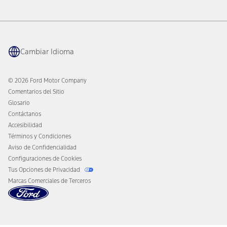
Informe del Funcionamiento del Vehículo
Ford Philanthropy
Garantía y Manuales del Propietario
Navegación Conectada
Mantenimiento Prog.
Aplicación Ford
Retiros del Mercado
Tecnología Ford Co-Pilot360
Cupones y Ofertas
Cambiar Idioma
Beneficios para Propietarios
Asist. en el Camino
Cambiar al Modo Eléctrico
Asistencia ante Colisión
Ford Heritage Vault
© 2026 Ford Motor Company
Aviso al Consumidor de California
Comentarios del Sitio
Desconectar el Acceso Remoto al Vehículo
Glosario
Contáctanos
Accesibilidad
Términos y Condiciones
Aviso de Confidencialidad
Configuraciones de Cookies
Tus Opciones de Privacidad
Marcas Comerciales de Terceros