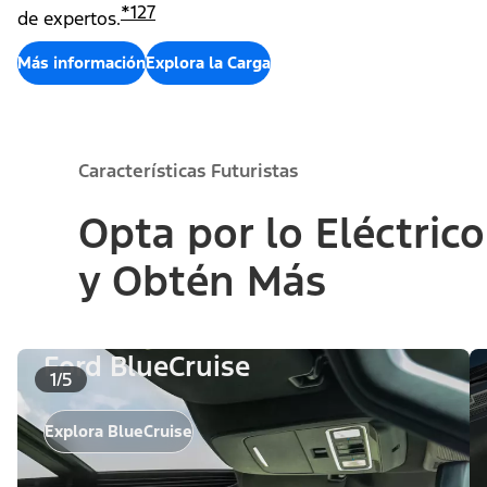
*
127
de expertos.
Más información
Explora la Carga
Características Futuristas
Opta por lo Eléctrico
y Obtén Más
Ford BlueCruise
1/5
Explora BlueCruise