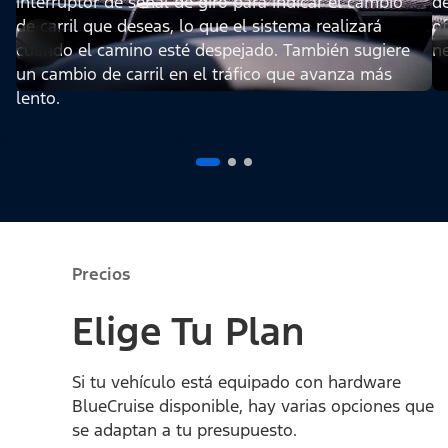
interruptor de señal de giro para indicar el cambio
de
de carril que deseas, lo que el sistema realizará
o
cuando el camino esté despejado. También sugiere
ne
un cambio de carril en el tráfico que avanza más
lento.
Precios
Elige Tu Plan
Si tu vehículo está equipado con hardware
BlueCruise disponible, hay varias opciones que
se adaptan a tu presupuesto.