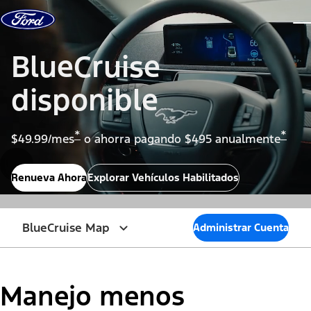
Saltar al contenido
ve
BlueCruise
disponible
*
*
$49.99/mes
o ahorra pagando $495 anualmente
Renueva Ahora
Explorar Vehículos Habilitados
BlueCruise Map
Administrar Cuenta
Manejo menos