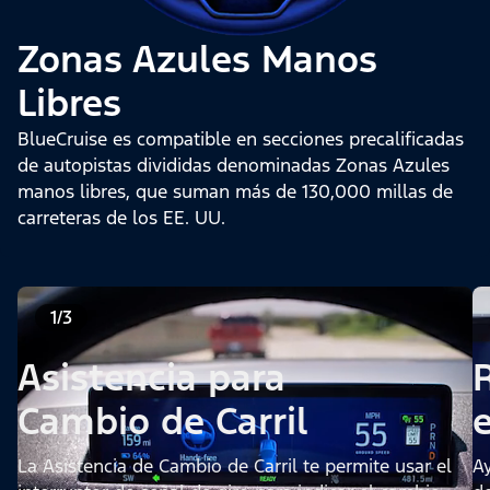
Zonas Azules Manos
Libres
BlueCruise es compatible en secciones precalificadas
de autopistas divididas denominadas Zonas Azules
manos libres, que suman más de 130,000 millas de
carreteras de los EE. UU.
1/3
Asistencia para
Cambio de Carril
e
La Asistencia de Cambio de Carril te permite usar el
Ay