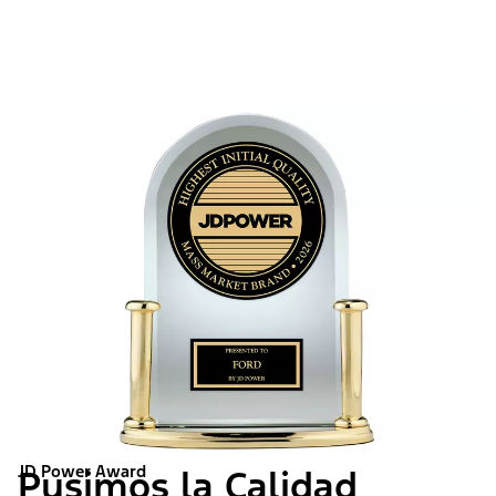
JD Power Award
Pusimos la Calidad