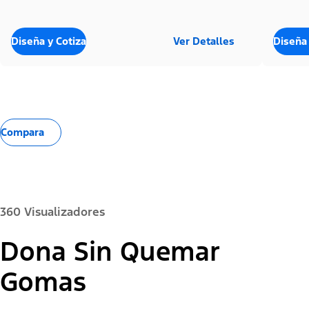
Diseña y Cotiza
Ver Detalles
Diseña 
Compara
360 Visualizadores
Dona Sin Quemar
Color de la Pintura:
Gomas