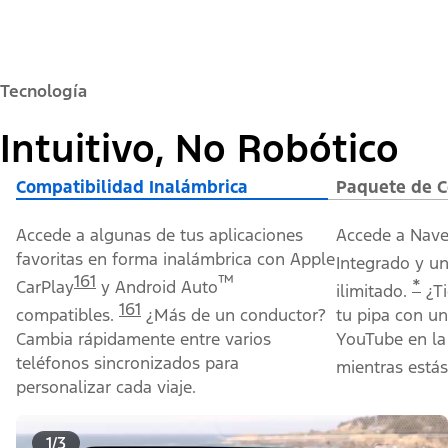
Tecnología
Intuitivo, No Robótico
Compatibilidad Inalámbrica
Paquete de C
Accede a algunas de tus aplicaciones
Accede a Nave
favoritas en forma inalámbrica con Apple
Integrado y un
161
™
*
CarPlay
y Android Auto
ilimitado.
¿Ti
161
compatibles.
¿Más de un conductor?
tu pipa con u
Cambia rápidamente entre varios
YouTube en la 
teléfonos sincronizados para
mientras está
personalizar cada viaje.
1/3