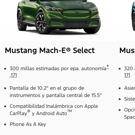
Mustang Mach-E® Select
Mus
*
300 millas estimadas por epa. autonomía
320 
,
171
171
Pantalla de 10.2" en el grupo de
Asie
instrumentos y pantalla central de 15.5"
Sist
Compatibilidad Inalámbrica con Apple
Opci
®
™
CarPlay
y Android Auto
Spac
Phone As A Key