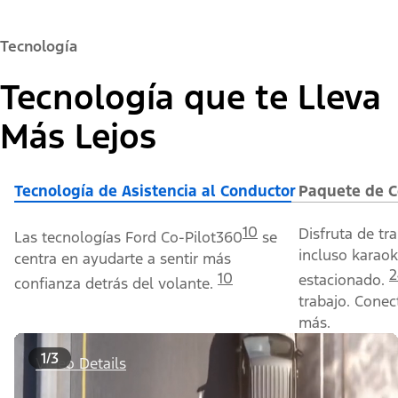
Tecnología
Tecnología que te Lleva
Más Lejos
Tecnología de Asistencia al Conductor
Paquete de C
10
Disfruta de tr
Las tecnologías Ford Co-Pilot360
se
incluso karaok
centra en ayudarte a sentir más
2
10
estacionado.
confianza detrás del volante.
trabajo. Conec
más.
1/3
Video Details