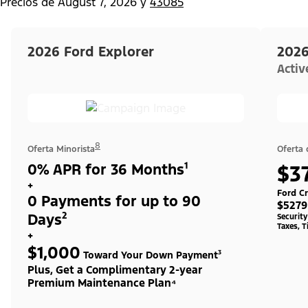
Precios de
August 7, 2026
y
43085
2026 Ford Explorer
2026
Acti
8
Oferta Minorista
Oferta
0% APR for 36 Months¹
$3
+
Ford Cr
0 Payments for up to 90
$5279
Days²
Securit
Taxes, T
+
$1,000
Toward Your Down Payment³
Plus, Get a Complimentary 2-year
Premium Maintenance Plan⁴