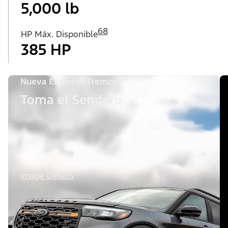
5,000 lb
68
HP Máx. Disponible
385 HP
®
Nueva Explorer Tremor
Toma el Sendero
Image Details