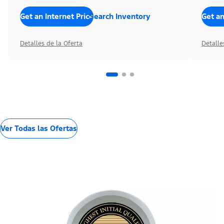
Get an Internet Price
Search Inventory
Get an
Detalles de la Oferta
Detalle
Ver Todas las Ofertas