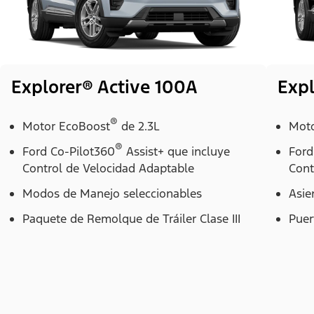
Explorer® Active 100A
Expl
®
Motor EcoBoost
de 2.3L
Moto
®
Ford Co-Pilot360
Assist+ que incluye
Ford
Control de Velocidad Adaptable
Cont
Modos de Manejo seleccionables
Asie
Paquete de Remolque de Tráiler Clase III
Puer