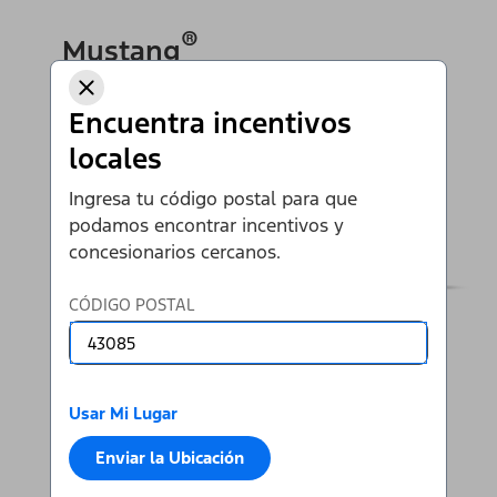
®
Mustang
Encuentra incentivos
Ir al Mustang
locales
Ingresa tu código postal para que
podamos encontrar incentivos y
concesionarios cercanos.
CÓDIGO POSTAL
Usar Mi Lugar
Enviar la Ubicación
Ver Todas las SUVS y Autos