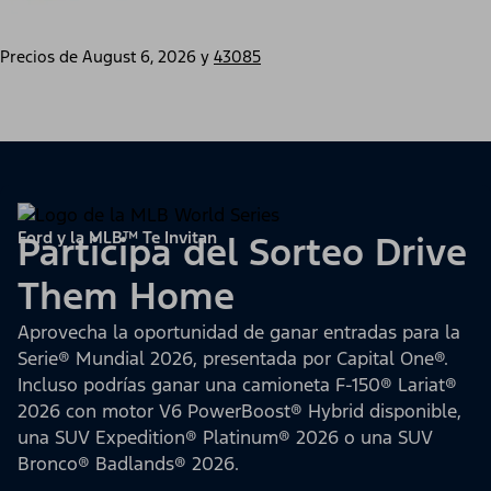
Precios de
August 6, 2026
y
43085
Ford y la MLB™ Te Invitan
Participa del Sorteo Drive
Them Home
Aprovecha la oportunidad de ganar entradas para la
Serie® Mundial 2026, presentada por Capital One®.
Incluso podrías ganar una camioneta F-150® Lariat®
2026 con motor V6 PowerBoost® Hybrid disponible,
una SUV Expedition® Platinum® 2026 o una SUV
Bronco® Badlands® 2026.