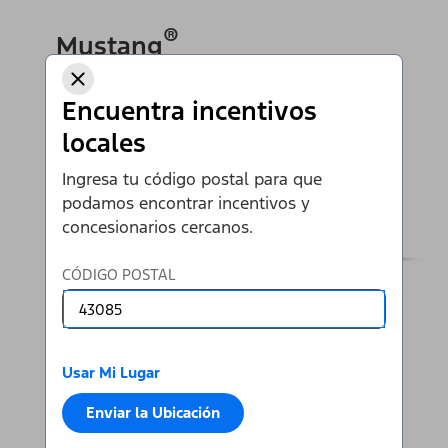
®
Mustang
Encuentra incentivos
Ir al Mustang
locales
Ingresa tu código postal para que
podamos encontrar incentivos y
concesionarios cercanos.
CÓDIGO POSTAL
Usar Mi Lugar
Enviar la Ubicación
Ver Todas las SUVS y Autos