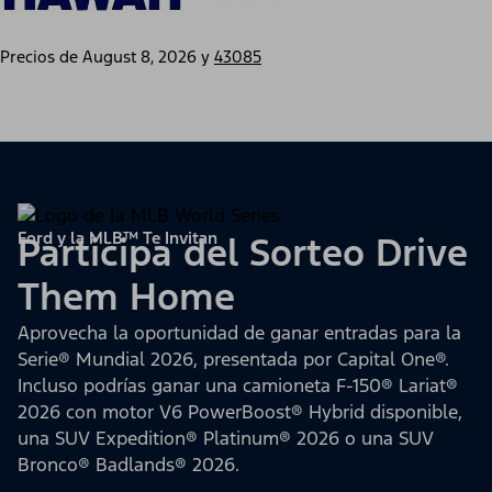
Precios de
August 8, 2026
y
43085
Ford y la MLB™ Te Invitan
Participa del Sorteo Drive
Them Home
Aprovecha la oportunidad de ganar entradas para la
Serie® Mundial 2026, presentada por Capital One®.
Incluso podrías ganar una camioneta F-150® Lariat®
2026 con motor V6 PowerBoost® Hybrid disponible,
una SUV Expedition® Platinum® 2026 o una SUV
Bronco® Badlands® 2026.