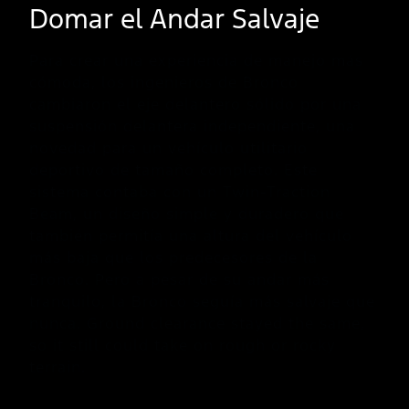
Domar el Andar Salvaje
Para crear una experiencia de manejo más
cómoda, los ingenieros de Bronco
cambiaron el eje delantero sólido por una
suspensión delantera independiente, una
novedad para un vehículo utilitario
deportivo de tamaño completo. Este
sistema contaba con un Twin-Traction
Beam, un diseño simple y duradero que
también permitía una altura del vehículo
más baja que los predecesores de la
Bronco. Pero a pesar de su andar más
tranquilo, la Bronco seguía más salvaje que
nunca. Ground clearance stayed the same,
so it still could take on rough or rocky
terrain.