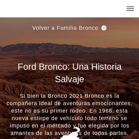
Página
de
Inicio
de
Saltar Al Contenido
Ford
Volver a Familia Bronco
Ford Bronco: Una Historia
Salvaje
Si bien la Bronco 2021 Bronco es la
compañera ideal de aventuras emocionantes,
este no es su primer rodeo. En 1966, esta
nueva estirpe de vehículo todo terreno se
impuso en el mercado y fue elegida por los
amantes de las aventuras de todas partes,