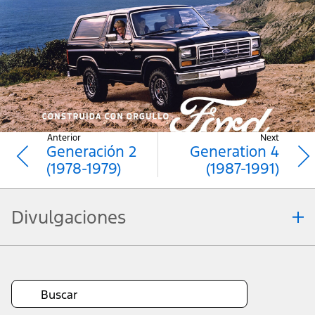
Anterior
Next
Generación 2
Generation 4
(1978-1979)
(1987-1991)
Divulgaciones
Nota.
La información se proporciona "tal como está" y puede contener errores
técnicos, tipográficos o de otro tipo. Ford no declara ni garantiza de manera
alguna, expresa o implícita, incluyendo, pero sin limitarse a, la precisión, la
moneda o la integridad, el funcionamiento del Sitio, la información, los