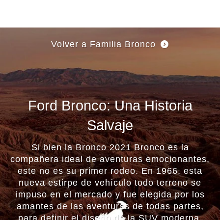
Página
de
Inicio
de
Saltar Al Contenido
Ford
Volver a Familia Bronco
Ford Bronco: Una Historia
Salvaje
Si bien la Bronco 2021 Bronco es la
compañera ideal de aventuras emocionantes,
este no es su primer rodeo. En 1966, esta
nueva estirpe de vehículo todo terreno se
impuso en el mercado y fue elegida por los
amantes de las aventuras de todas partes,
para definir el diseño de la SUV moderna.