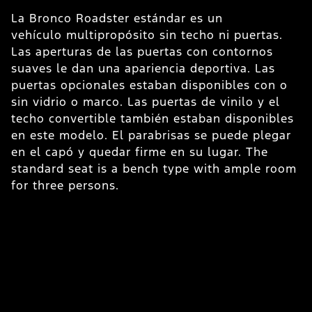
U
La Bronco Roadster estándar es un
vehículo multipropósito sin techo ni puertas.
E
Las aperturas de las puertas con contornos
e
suaves le dan una apariencia deportiva. Las
a
puertas opcionales estaban disponibles con o
v
sin vidrio o marco. Las puertas de vinilo y el
p
techo convertible también estaban disponibles
c
en este modelo. El parabrisas se puede plegar
l
en el capó y quedar firme en su lugar. The
t
standard seat is a bench type with ample room
p
for three persons.
L
s
r
o