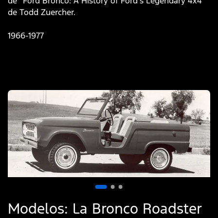
de "Ford Bronco: A History of Ford's Legendary 4x4"
de Todd Zuercher.
1966-1977
Slide
1
of
3
M
Modelos: La Bronco Roadster