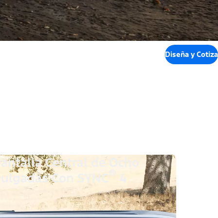
Diseña y Cotiza
antalla Central de Ocho
®
ulgadas Con SYNC
4