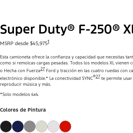
Super Duty® F-250® X
1
MSRP desde $45,975
Esta camioneta ofrece la confianza y capacidad que necesitas tant
como si remolcas cargas pesadas. Todos los modelos XL vienen c
27
o Hecha con Fuerza
Ford y tracción en las cuatro ruedas con 
®
27
electrónico disponible.* La conectividad SYNC
te permite usar
reproducir música y más.
*Solo modelos 4x4.
Colores de Pintura