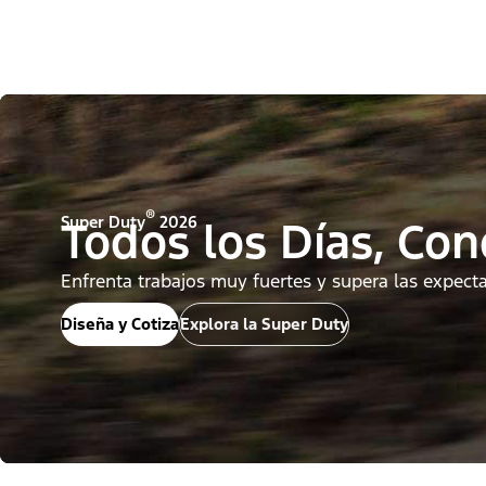
®
Super Duty
2026
Todos los Días, Co
Enfrenta trabajos muy fuertes y supera las expecta
Diseña y Cotiza
Explora la Super Duty