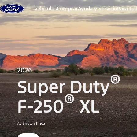
Saltar al contenido
Vehículos
Comprar
Ayuda y Servicio
Para tu
2026
®
Super Duty
®
F-250
XL
As Shown Price