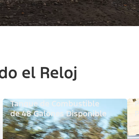
do el Reloj
Tanque de Combustible
P
de 48 Galones Disponible
P