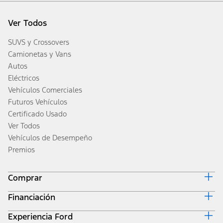
Ver Todos
SUVS y Crossovers
Camionetas y Vans
Autos
Eléctricos
Vehículos Comerciales
Futuros Vehículos
Certificado Usado
Ver Todos
Vehículos de Desempeño
Premios
Comprar
Financiación
Diseña y Cotiza
Inventario
Experiencia Ford
Inicio de Ford Credit
Obtener una Cotización