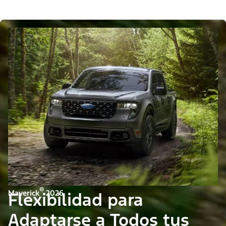
®
Maverick
2026
Flexibilidad para
Adaptarse a Todos tus