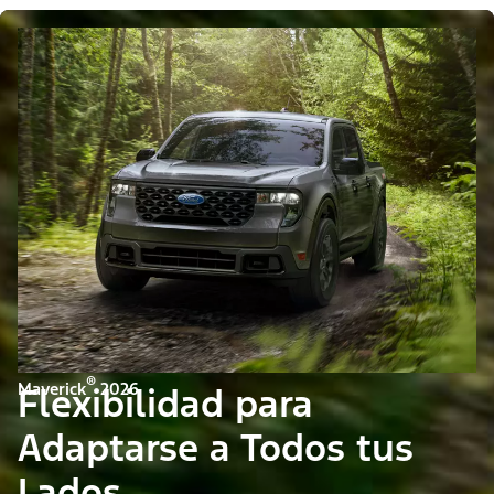
®
Maverick
2026
Flexibilidad para
Adaptarse a Todos tus
Lados