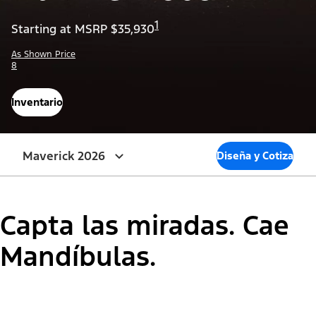
1
Starting at MSRP $35,930
As Shown Price
8
Inventario
Maverick 2026
Diseña y Cotiza
Capta las miradas. Cae
Mandíbulas.