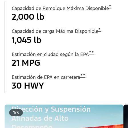
*
Capacidad de Remolque Máxima Disponible
2,000 lb
*
Capacidad de carga Máxima Disponible
1,045 lb
**
Estimación en ciudad según la EPA
21 MPG
**
Estimación de EPA en carretera
30 HWY
Dirección y Suspensión
1/3
Afinadas de Alto
Desempeño