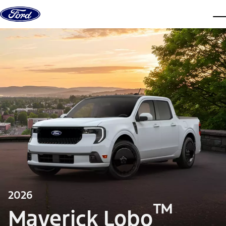
Saltar al contenido
ve
2026
™
Maverick Lobo