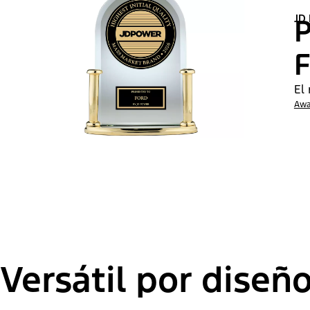
JD
P
F
El 
Awa
Versátil por diseño