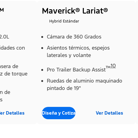
™
Maverick® Lariat®
Hybrid Estándar
2.0L
Cámara de 360 Grados
cidades con
Asientos térmicos, espejos
laterales y volante
10
asera de
™
Pro Trailer Backup Assist
z de torque
Ruedas de aluminio maquinado
pintado de 19"
ón de
s
er Detalles
Diseña y Cotiza
Ver Detalles