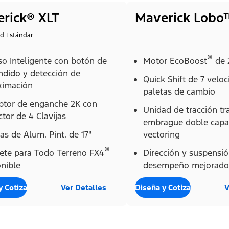
rick® XLT
Maverick Lobo
id Estándar
®
so Inteligente con botón de
Motor EcoBoost
de 
ndido y detección de
Quick Shift de 7 velo
ximación
paletas de cambio
ptor de enganche 2K con
Unidad de tracción tr
tor de 4 Clavijas
embrague doble capa
s de Alum. Pint. de 17"
vectoring
®
ete para Todo Terreno FX4
Dirección y suspensi
nible
desempeño mejorado
y Cotiza
Ver Detalles
Diseña y Cotiza
V