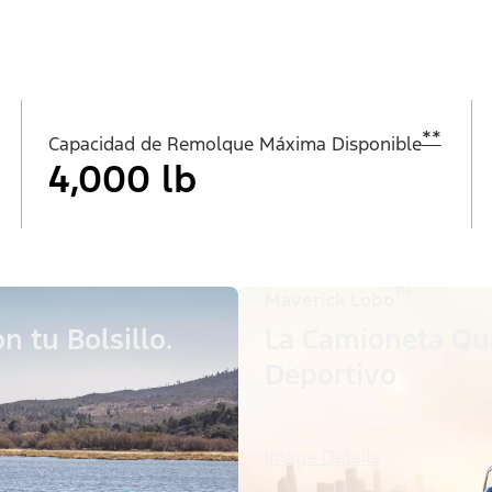
**
Capacidad de Remolque Máxima Disponible
4,000 lb
™
Maverick Lobo
n tu Bolsillo.
La Camioneta Qu
Deportivo
Image Details