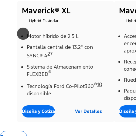
Maverick® XL
Mave
Hybrid Estándar
Hybr
Motor híbrido de 2.5 L
Acce
ence
Pantalla central de 13.2" con
apro
27
SYNC® 4
Rece
Sistema de Almacenamiento
conec
®
FLEXBED
Rueda
®
10
Tecnología Ford Co-Pilot360
Paqu
disponible
dispo
Diseña y Cotiza
Ver Detalles
Diseña 