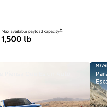
✝︎
Max available payload capacity
1,500 lb
Maver
e Piensa Que Es un Auto
Par
Esc