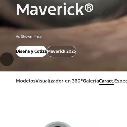
Maverick®
As Shown Price
Diseña y Cotiza
Maverick 2025
Modelos
Visualizador en 360°
Galería
Caract.
Espec