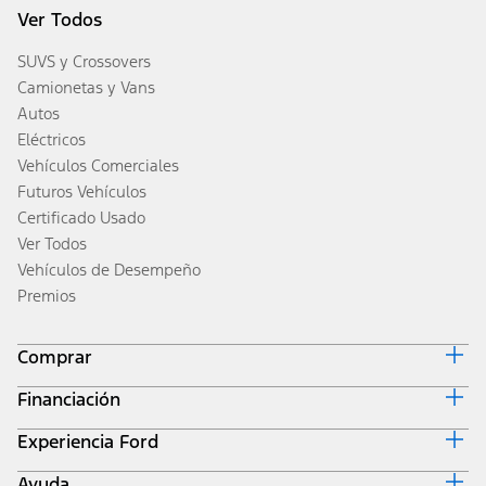
Ver Todos
SUVS y Crossovers
Camionetas y Vans
Autos
Eléctricos
Vehículos Comerciales
Futuros Vehículos
Certificado Usado
Ver Todos
Vehículos de Desempeño
Premios
Comprar
Financiación
Diseña y Cotiza
Inventario
Experiencia Ford
Inicio de Ford Credit
Obtener una Cotización
Por Qué Ford Credit
Valor de Intercambio
Ayuda
Corporativo