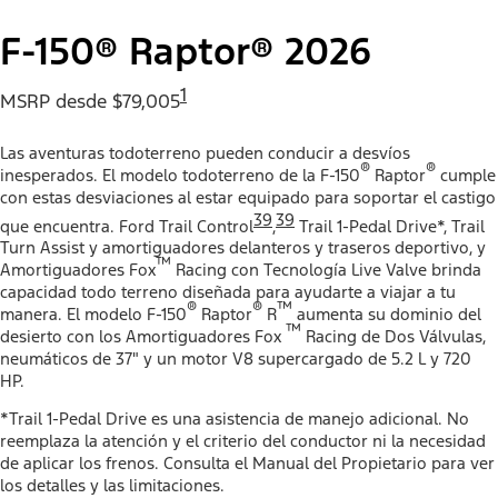
F-150® Raptor® 2026
1
MSRP desde $79,005
Las aventuras todoterreno pueden conducir a desvíos
®
®
inesperados. El modelo todoterreno de la F-150
Raptor
cumple
con estas desviaciones al estar equipado para soportar el castigo
39
39
que encuentra.​​​​​​​ Ford Trail Control
,
Trail 1-Pedal Drive*, Trail
Turn Assist y amortiguadores delanteros y traseros deportivo, y
™
Amortiguadores Fox
Racing con Tecnología Live​​​​​​​ Valve brinda
capacidad todo terreno diseñada para ayudarte a viajar a tu
®
®
™
manera.​​​​​​​ El modelo F-150
Raptor
R
aumenta su dominio del
™
desierto con los Amortiguadores Fox
Racing de Dos Válvulas,
neumáticos de 37" y un motor V8 supercargado de 5.2 L y 720
HP.
*Trail 1-Pedal Drive es una asistencia de manejo adicional. No
reemplaza la atención y el criterio del conductor ni la necesidad
de aplicar los frenos. Consulta el Manual del Propietario para ver
los detalles y las limitaciones.