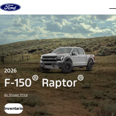
Saltar al contenido
ve
2026
®
®
F-150
Raptor
As Shown Price
Inventario