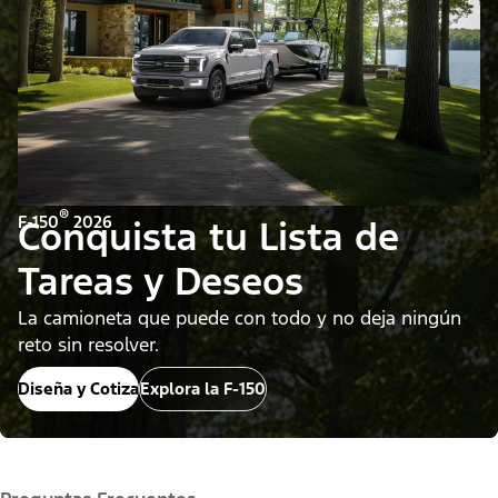
®
F-150
2026
Conquista tu Lista de
Tareas y Deseos
​​​​​​​La camioneta que puede con todo y no deja ningún
reto sin resolver.
Diseña y Cotiza
Explora la F-150