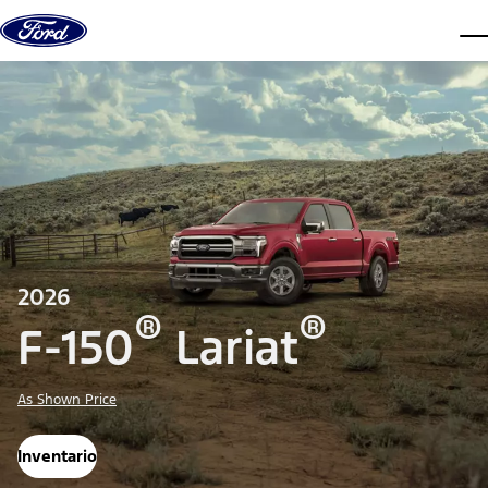
Saltar al contenido
ve
2026
®
®
F-150
Lariat
As Shown Price
Inventario