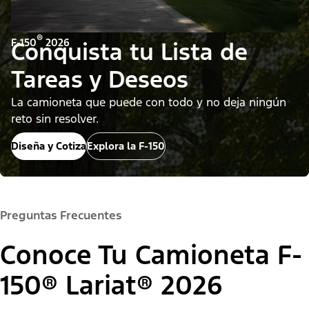
®
F-150
2026
Conquista tu Lista de
Tareas y Deseos
​​​​​​​La camioneta que puede con todo y no deja ningún
reto sin resolver.
Diseña y Cotiza
Explora la F-150
Preguntas Frecuentes
Conoce Tu Camioneta F-
150® Lariat® 2026