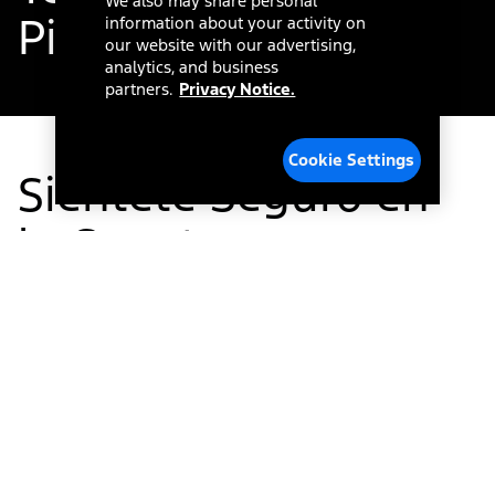
We also may share personal
®
Pilot360
information about your activity on
our website with our advertising,
analytics, and business
partners.
Privacy Notice.
Cookie Settings
Siéntete Seguro en
la Carretera
Las características de la Tecnología Ford Co-
®
Pilot360
*
están diseñadas con un solo detalle en
mente: te ayudan a tener el control detrás del
volante.
Asistencia para Evitar Colisiones