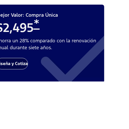
ejor Valor: Compra Única
*
$2,495
horra un 28% comparado con la renovación
nual durante siete años.
iseña y Cotiza