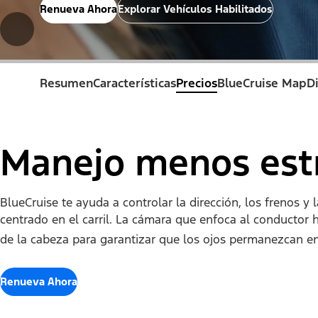
Renueva Ahora
Explorar Vehículos Habilitados
Resumen
Características
Precios
BlueCruise Map
D
Manejo menos estr
BlueCruise te ayuda a controlar la dirección, los frenos y
centrado en el carril. La cámara que enfoca al conductor 
de la cabeza para garantizar que los ojos permanezcan en
Renueva Ahora