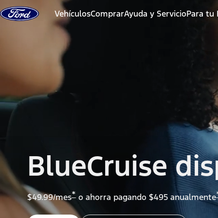
Saltar al contenido
Vehículos
Comprar
Ayuda y Servicio
Para tu
BlueCruise di
*
$49.99/mes
o ahorra pagando $495 anualmente