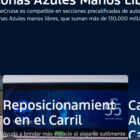
ueCruise es compatible en secciones precalificadas de aut
nas Azules manos libres, que suman más de 130,000 millas
Reposicionamient
C
o en el Carril
A
Ca
Ayuda a brindar más espacio al alejarse sutilmente