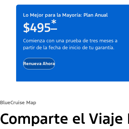
Lo Mejor para la Mayoría: Plan Anual
*
$495
Comienza con una prueba de tres meses a
partir de la fecha de inicio de tu garantía.
Renueva Ahora
BlueCruise Map
Comparte el Viaje 