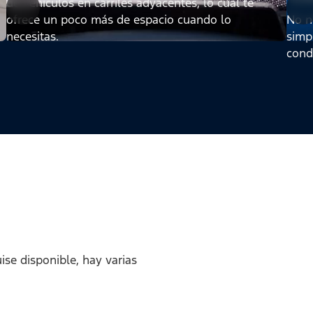
de vehículos en carriles adyacentes, lo cual te
ofrece un poco más de espacio cuando lo
No ne
necesitas.
simpl
cond
se disponible, hay varias