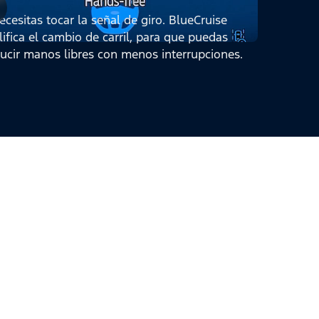
cesitas tocar la señal de giro. BlueCruise
ifica el cambio de carril, para que puedas
ucir manos libres con menos interrupciones.