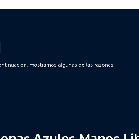
d
continuación, mostramos algunas de las razones
onas Azules Manos Li