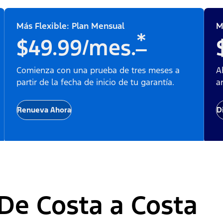
Más Flexible: Plan Mensual
M
*
$49.99/mes.
Comienza con una prueba de tres meses a
A
partir de la fecha de inicio de tu garantía.
a
Renueva Ahora
D
De Costa a Costa