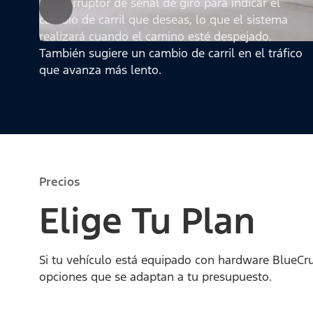
el interruptor de señal de giro para indicar el
cambio de carril que deseas, lo que el sistema
realizará cuando el camino esté despejado.
También sugiere un cambio de carril en el tráfico
que avanza más lento.
Precios
Elige Tu Plan
Si tu vehículo está equipado con hardware BlueCrui
opciones que se adaptan a tu presupuesto.