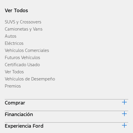
Ver Todos
SUVS y Crossovers
Camionetas y Vans
Autos
Eléctricos
Vehículos Comerciales
Futuros Vehículos
Certificado Usado
Ver Todos
Vehículos de Desempeño
Premios
Comprar
Financiación
Diseña y Cotiza
Inventario
Experiencia Ford
Inicio de Ford Credit
Obtener una Cotización
Por Qué Ford Credit