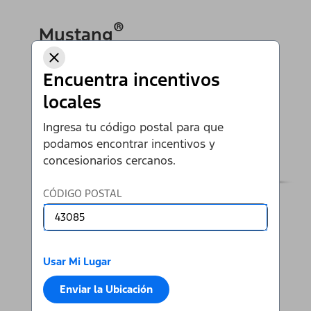
®
Mustang
Encuentra incentivos
Ir al Mustang
locales
Ingresa tu código postal para que
podamos encontrar incentivos y
concesionarios cercanos.
CÓDIGO POSTAL
Usar Mi Lugar
Enviar la Ubicación
Ver Todas las SUVS y Autos