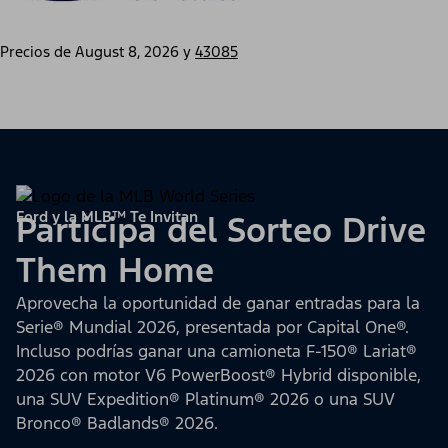
Precios de
August 8, 2026
y
43085
Ford y la MLB™ Te Invitan
Participa del Sorteo Drive
Them Home
Aprovecha la oportunidad de ganar entradas para la
Serie® Mundial 2026, presentada por Capital One®.
Incluso podrías ganar una camioneta F-150® Lariat®
2026 con motor V6 PowerBoost® Hybrid disponible,
una SUV Expedition® Platinum® 2026 o una SUV
Bronco® Badlands® 2026.