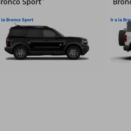
ronco Sport
Bron
a la Bronco Sport
Ir a la Br