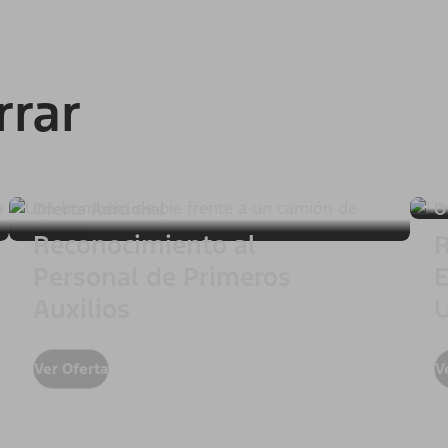
rrar
Oferta Adicional
O
Reconocimiento al
R
Personal de Primeros
E
Auxilios
U
Ver Oferta
V