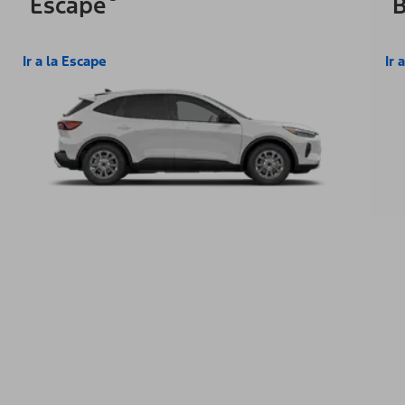
Escape
B
Ir a la Escape
Ir 