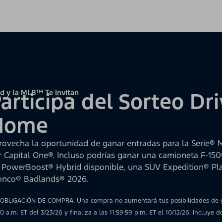
d y la MLB™ Te Invitan
articipa del Sorteo D
Home
rovecha la oportunidad de ganar entradas para la Serie® 
r Capital One®. Incluso podrías ganar una camioneta F-15
 PowerBoost® Hybrid disponible, una SUV Expedition® P
onco® Badlands® 2026.
 OBLIGACIÓN DE COMPRA. Una compra no aumentará tus posibilidades de ga
00 a.m. ET del 3/23/26 y finaliza a las 11:59:59 p.m. ET el 10/12/26. Incluye 