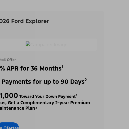
026 Ford Explorer
tail Offer
% APR for 36 Months¹
 Payments for up to 90 Days²
1,000
Toward Your Down Payment³
lus, Get a Complimentary 2-year Premium
aintenance Plan⁴
 a Ofertas