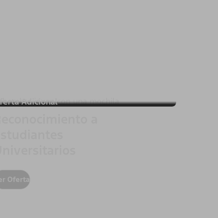
ferta Adicional
econocimiento a
studiantes
niversitarios
er Oferta