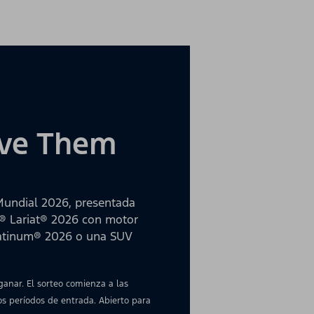
rive Them
Mundial 2026, presentada
0® Lariat® 2026 con motor
latinum® 2026 o una SUV
nar. El sorteo comienza a las
dos períodos de entrada. Abierto para