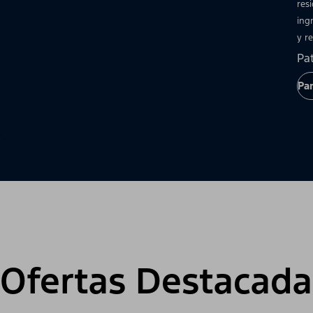
res
ingr
y re
Pa
Par
Ofertas Destacada