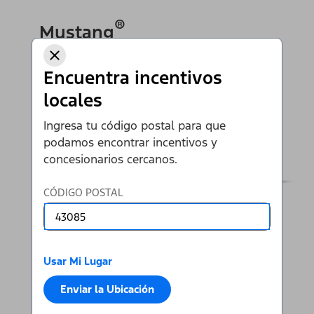
®
Mustang
Encuentra incentivos
Ir al Mustang
locales
Ingresa tu código postal para que
podamos encontrar incentivos y
concesionarios cercanos.
CÓDIGO POSTAL
Usar Mi Lugar
Enviar la Ubicación
Ver Todas las SUVS y Autos