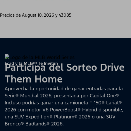
Precios de
August 10, 2026
y
43085
Ford y la MLB™ Te Invitan
Participa del Sorteo Drive
Them Home
Aprovecha la oportunidad de ganar entradas para la
Serie® Mundial 2026, presentada por Capital One®.
Incluso podrías ganar una camioneta F-150® Lariat®
2026 con motor V6 PowerBoost® Hybrid disponible,
una SUV Expedition® Platinum® 2026 o una SUV
Bronco® Badlands® 2026.