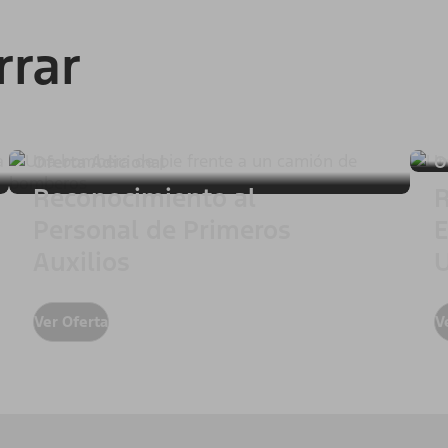
rrar
Oferta Adicional
O
Reconocimiento al
R
Personal de Primeros
E
Auxilios
U
Ver Oferta
V