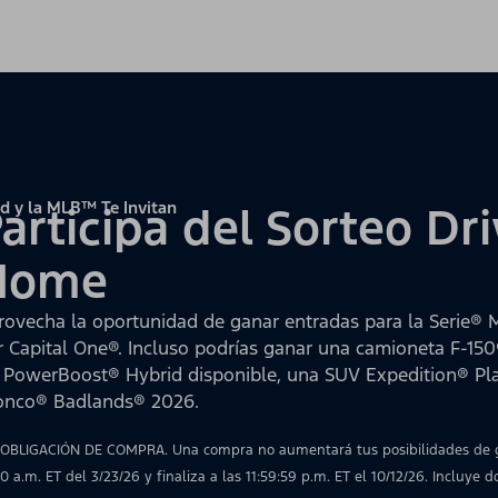
d y la MLB™ Te Invitan
articipa del Sorteo D
Home
rovecha la oportunidad de ganar entradas para la Serie® 
r Capital One®. Incluso podrías ganar una camioneta F-15
 PowerBoost® Hybrid disponible, una SUV Expedition® P
onco® Badlands® 2026.
 OBLIGACIÓN DE COMPRA. Una compra no aumentará tus posibilidades de ga
00 a.m. ET del 3/23/26 y finaliza a las 11:59:59 p.m. ET el 10/12/26. Incluye 