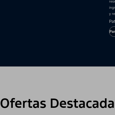
res
ingr
y re
Pa
Par
Ofertas Destacada