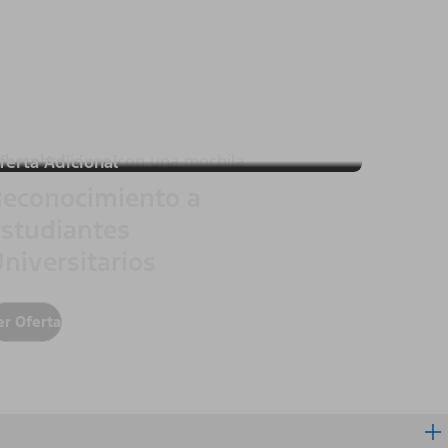
ferta Adicional
econocimiento a
studiantes
niversitarios
er Oferta