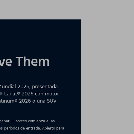
rive Them
Mundial 2026, presentada
0® Lariat® 2026 con motor
latinum® 2026 o una SUV
nar. El sorteo comienza a las
dos períodos de entrada. Abierto para