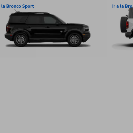
a la Bronco Sport
Ir a la Br