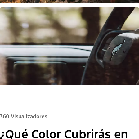
360 Visualizadores
¿Qué Color Cubrirás en
Color de la Pintura: