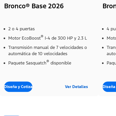
Bronco® Base 2026
Bro
2 o 4 puertas
4 pu
®
Motor EcoBoost
I-4 de 300 HP y 2.3 L
Moto
Transmisión manual de 7 velocidades o
Tran
automática de 10 velocidades
auto
®
Paquete Sasquatch
disponible
Paqu
Diseña y Cotiza
Ver Detalles
Diseña 