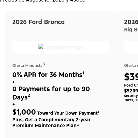
2026 Ford Bronco
2026
Big 
8
Oferta Minorista
Oferta
0% APR for 36 Months¹
$3
+
Ford Cr
0 Payments for up to 90
$5269
Days²
Securit
Taxes, T
+
$1,000
Toward Your Down Payment³
Plus, Get a Complimentary 2-year
Premium Maintenance Plan⁴