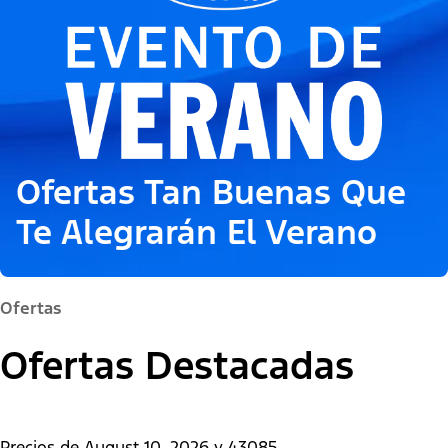
Ofertas Tan Buenas Que
Te Alegrarán El Verano
Ofertas
Ofertas Destacadas
Precios de
August 10, 2026
y
43085