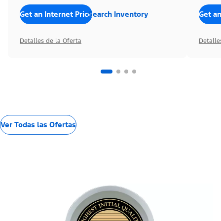
Get an Internet Price
Search Inventory
Get an
Detalles de la Oferta
Detalle
Ver Todas las Ofertas