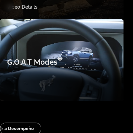
Terreno HOSS
Video Details
®
G.O.A.T Modes
Ir a Desempeño