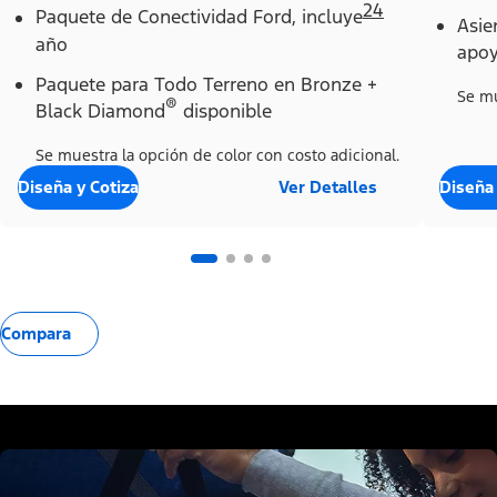
24
Paquete de Conectividad Ford, incluye
Asie
año
apoy
Paquete para Todo Terreno en Bronze +
Se mu
®
Black Diamond
disponible
Se muestra la opción de color con costo adicional.
Diseña y Cotiza
Ver Detalles
Diseña 
Compara