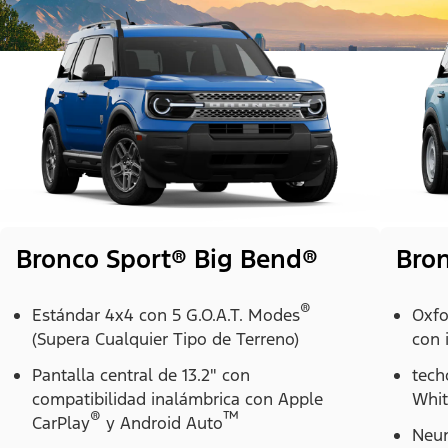
Bronco Sport® Big Bend®
Bron
®
Estándar 4x4 con 5 G.O.A.T. Modes
Oxfo
(Supera Cualquier Tipo de Terreno)
con 
Pantalla central de 13.2" con
tech
compatibilidad inalámbrica con Apple
Whit
®
™
CarPlay
y Android Auto
Neum