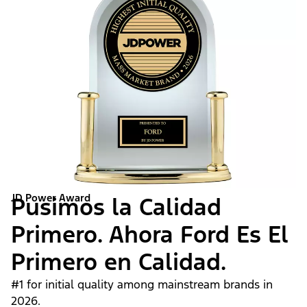
JD Power Award
Pusimos la Calidad
Primero. Ahora Ford Es El
Primero en Calidad.
#1 for initial quality among mainstream brands in
2026.