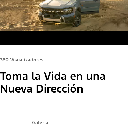
360 Visualizadores
Toma la Vida en una
Color de la Pintura:
Nueva Dirección
"Seleccionar
Bronco Sport® Big Bend®
Galería
una
versión"