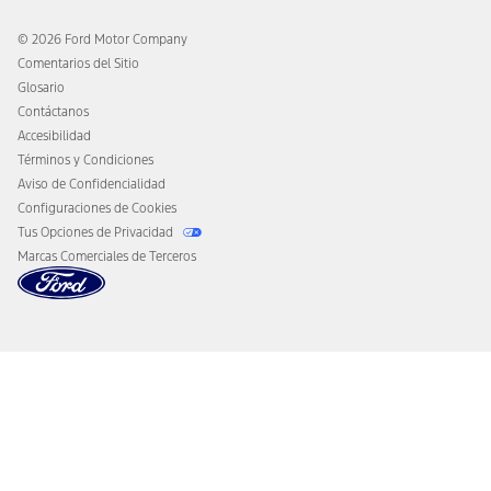
Cambiar al Modo Eléctrico
Asistencia ante Colisión
Ford Heritage Vault
© 2026 Ford Motor Company
Aviso al Consumidor de California
Comentarios del Sitio
Desconectar el Acceso Remoto al Vehículo
Glosario
Contáctanos
Accesibilidad
Términos y Condiciones
Aviso de Confidencialidad
Configuraciones de Cookies
Tus Opciones de Privacidad
Marcas Comerciales de Terceros