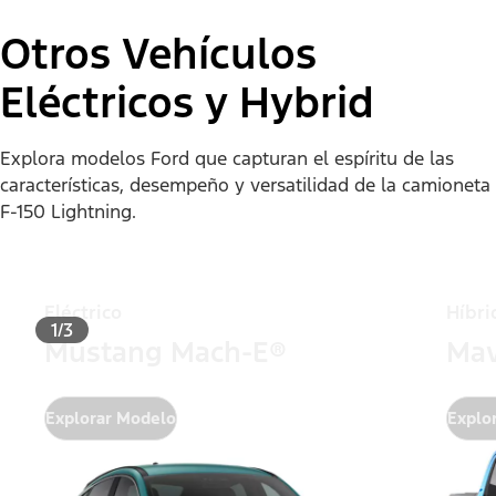
Otros Vehículos
Eléctricos y Hybrid
Explora modelos Ford que capturan el espíritu de las
características, desempeño y versatilidad de la camioneta
F-150 Lightning.
Eléctrico
Híbri
1/3
Mustang Mach-E®
Mav
Explorar Modelo
Explo