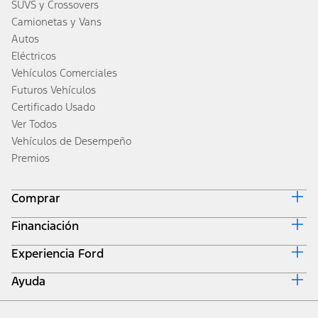
SUVS y Crossovers
Camionetas y Vans
Autos
Eléctricos
Vehículos Comerciales
Futuros Vehículos
Certificado Usado
Ver Todos
Vehículos de Desempeño
Premios
Comprar
Financiación
Diseña y Cotiza
Inventario
Experiencia Ford
Inicio de Ford Credit
Obtener una Cotización
Por Qué Ford Credit
Valor de Intercambio
Ayuda
Corporativo
Opciones de Financiación
Guías de Remolque
Empleos
Calculadora de Pagos
Localizar Concesionario
Actualizaciones
Inversores