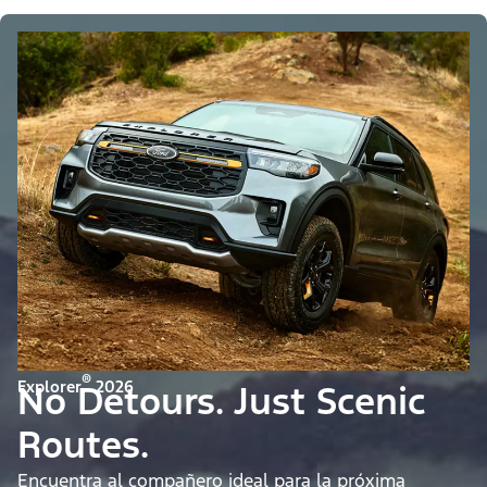
®
Explorer
2026
No Detours. Just Scenic
Routes.
Encuentra al compañero ideal para la próxima