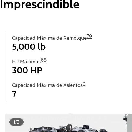
Imprescindible​​​​​​​
79
Capacidad Máxima de Remolque
5,000 lb
68
HP Máximos
300 HP
*
Capacidad Máxima de Asientos
7
®
Motor EcoBoost
I-4 de 2.3L
1/3