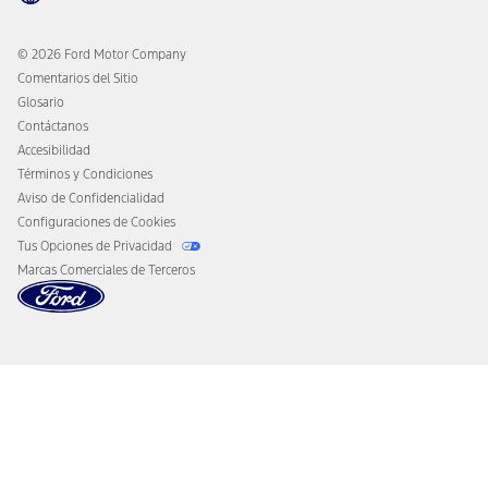
Asist. en el Camino
Cambiar al Modo Eléctrico
Asistencia ante Colisión
Ford Heritage Vault
© 2026 Ford Motor Company
Aviso al Consumidor de California
Comentarios del Sitio
Desconectar el Acceso Remoto al Vehículo
Glosario
Contáctanos
Accesibilidad
Términos y Condiciones
Aviso de Confidencialidad
Configuraciones de Cookies
Tus Opciones de Privacidad
Marcas Comerciales de Terceros