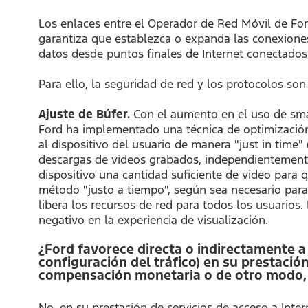
Los enlaces entre el Operador de Red Móvil de Ford
garantiza que establezca o expanda las conexiones
datos desde puntos finales de Internet conectados 
Para ello, la seguridad de red y los protocolos so
Ajuste de Búfer.
Con el aumento en el uso de smar
Ford ha implementado una técnica de optimización 
al dispositivo del usuario de manera "just in time" 
descargas de videos grabados, independientemente d
dispositivo una cantidad suficiente de video para q
método "justo a tiempo", según sea necesario para
libera los recursos de red para todos los usuarios
negativo en la experiencia de visualización.
¿Ford favorece directa o indirectamente a 
configuración del tráfico) en su prestació
compensación monetaria o de otro modo, o 
No, en su prestación de servicios de acceso a Inter