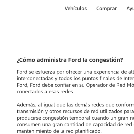
Página
de
Vehículos
Comprar
Ayu
Inicio
de
Saltar Al Contenido
Ford
¿Cómo administra Ford la congestión?
Ford se esfuerza por ofrecer una experiencia de al
interconectadas y todos los puntos finales de Int
Ford, Ford debe confiar en su Operador de Red Móv
conectados a esas redes.
Además, al igual que las demás redes que conforma
transmisión y otros recursos de red utilizados pa
producirse congestión temporal cuando un gran n
consumen una gran cantidad de capacidad de red d
mantenimiento de la red planificado.