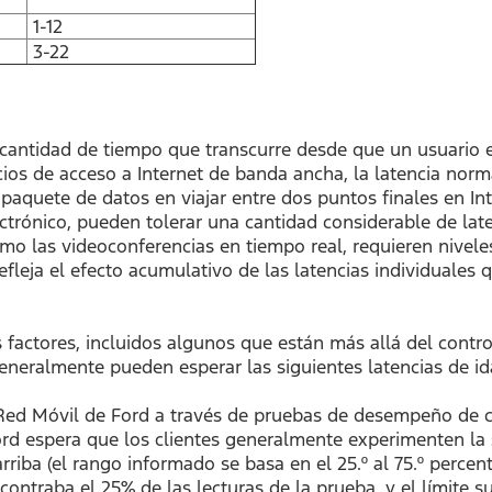
1-12
3-22
cantidad de tiempo que transcurre desde que un usuario e
icios de acceso a Internet de banda ancha, la latencia no
paquete de datos en viajar entre dos puntos finales en In
ctrónico, pueden tolerar una cantidad considerable de lat
omo las videoconferencias en tiempo real, requieren nivel
fleja el efecto acumulativo de las latencias individuales 
 factores, incluidos algunos que están más allá del contro
eneralmente pueden esperar las siguientes latencias de ida
Red Móvil de Ford a través de pruebas de desempeño de c
rd espera que los clientes generalmente experimenten la si
rriba (el rango informado se basa en el 25.º al 75.º percenti
contraba el 25% de las lecturas de la prueba, y el límite su