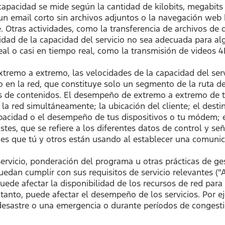
apacidad se mide según la cantidad de kilobits, megabits
n email corto sin archivos adjuntos o la navegación web b
. Otras actividades, como la transferencia de archivos de
cidad de la capacidad del servicio no sea adecuada para al
al o casi en tiempo real, como la transmisión de videos 4
xtremo a extremo, las velocidades de la capacidad del ser
nto en la red, que constituye solo un segmento de la ruta
es de contenidos. El desempeño de extremo a extremo de t
a red simultáneamente; la ubicación del cliente; el destino 
capacidad o el desempeño de tus dispositivos o tu módem; e
stes, que se refiere a los diferentes datos de control y se
redes que tú y otros están usando al establecer una comunic
rvicio, ponderación del programa u otras prácticas de ges
edan cumplir con sus requisitos de servicio relevantes ("A
uede afectar la disponibilidad de los recursos de red para
tanto, puede afectar el desempeño de los servicios. Por e
desastre o una emergencia o durante períodos de congesti