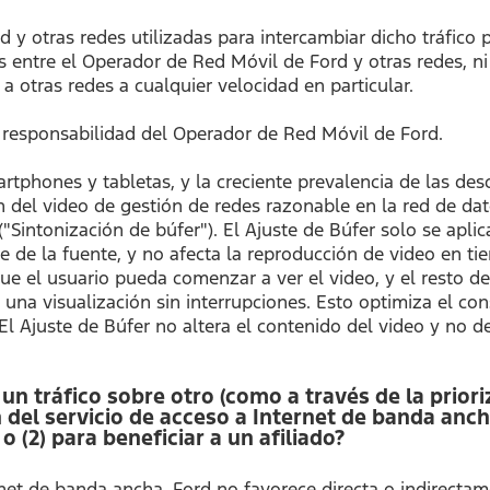
 y otras redes utilizadas para intercambiar dicho tráfico
 entre el Operador de Red Móvil de Ford y otras redes, ni
a otras redes a cualquier velocidad en particular.
n responsabilidad del Operador de Red Móvil de Ford.
tphones y tabletas, y la creciente prevalencia de las des
del video de gestión de redes razonable en la red de dat
("Sintonización de búfer"). El Ajuste de Búfer solo se apli
e la fuente, y no afecta la reproducción de video en tiem
ue el usuario pueda comenzar a ver el video, y el resto de
 una visualización sin interrupciones. Esto optimiza el c
. El Ajuste de Búfer no altera el contenido del video y no
un tráfico sobre otro (como a través de la priori
n del servicio de acceso a Internet de banda anc
(2) para beneficiar a un afiliado?
net de banda ancha, Ford no favorece directa o indirectame