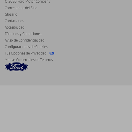
Ford Heritage Vault
© 2026 Ford Motor Company
Aviso al Consumidor de California
Comentarios del Sitio
Desconectar el Acceso Remoto al Vehículo
Glosario
Contáctanos
Accesibilidad
Términos y Condiciones
Aviso de Confidencialidad
Configuraciones de Cookies
Tus Opciones de Privacidad
Marcas Comerciales de Terceros