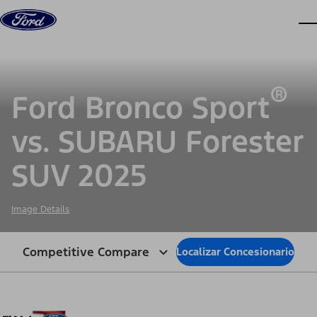
Saltar al contenido
ve
®
Ford Bronco Sport
vs. SUBARU Forester
SUV 2025
Image Details
Competitive Compare
Localizar Concesionario