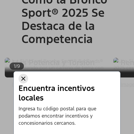
Sport® 2025 Se
Destaca de la
Competencia
Más Potencia y Torsión
Rem
1/9
Image Details
Image
Encuentra incentivos
locales
Ingresa tu código postal para que
podamos encontrar incentivos y
concesionarios cercanos.