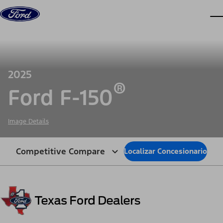
Saltar al contenido
ve
2025
®
Ford F-150
Image Details
Competitive Compare
Localizar Concesionario