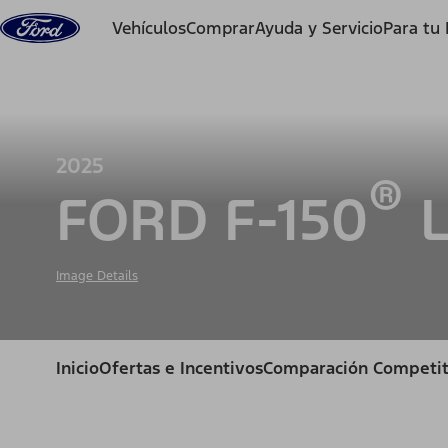
Saltar al contenido
Vehículos
Comprar
Ayuda y Servicio
Para tu
2025
®
FORD F-150
L
Image Details
Inicio
Ofertas e Incentivos
Comparación Competit