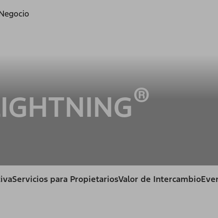
 Negocio
®
IGHTNING
iva
Servicios para Propietarios
Valor de Intercambio
Even