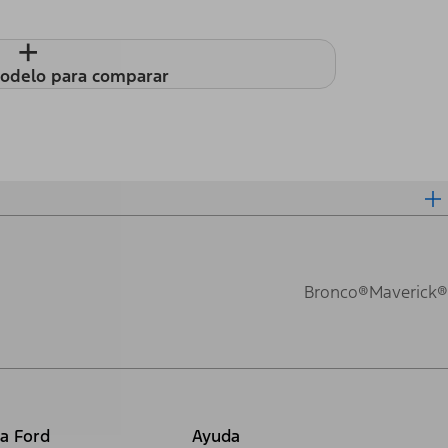
+
odelo para comparar
Bronco®
Maverick®
ia Ford
Ayuda