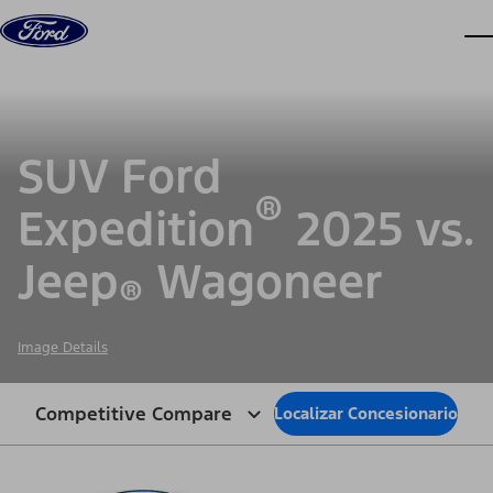
Saltar al contenido
ve
SUV Ford
®
Expedition
2025 vs.
Jeep
Wagoneer
®
Image Details
Competitive Compare
Localizar Concesionario