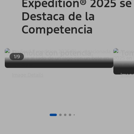
Expedition® 2025 se
Destaca de la
Competencia
Remolca con potencia.
Tom
1/9
Image Details
Image