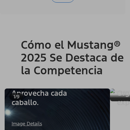
Cómo el Mustang®
2025 Se Destaca de
la Competencia
Aprovecha cada
Org
1/9
caballo.
exp
Image Details