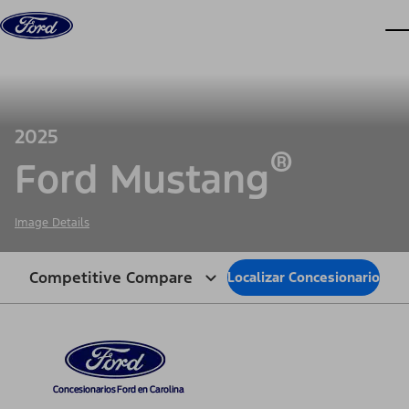
Saltar al contenido
ve
2025
®
Ford Mustang
Image Details
Competitive Compare
Localizar Concesionario