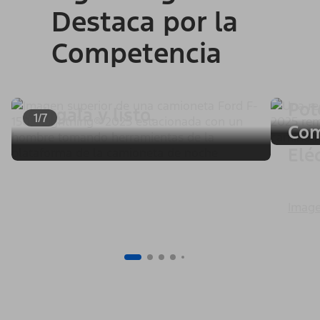
Destaca por la
Competencia
Pot
Cárgala y listo.
1/7
Com
Elé
Image