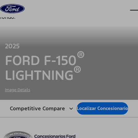
Saltar al contenido
ve
2025
®
FORD F-150
®
LIGHTNING
Image Details
Competitive Compare
Localizar Concesionario